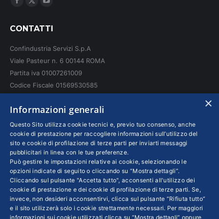
Facebook
X
YouTube
page
page
page
CONTATTI
opens
opens
opens
in
in
in
Confindustria Servizi S.p.A
new
new
new
Viale Pasteur n. 6 00144 ROMA
window
window
window
Partita iva 01007261009
Codice Fiscale 01569530585
N. REA: RM - 6655
×
Informazioni generali
INFO LEGALI
Questo Sito utilizza cookie tecnici e, previo tuo consenso, anche
cookie di prestazione per raccogliere informazioni sull’utilizzo del
sito e cookie di profilazione di terze parti per inviarti messaggi
Colophon editoriali
pubblicitari in linea con le tue preferenze.
Disclaimer
Può gestire le impostazioni relative ai cookie, selezionando le
Privacy
opzioni indicate di seguito o cliccando su “Mostra dettagli”.
Cliccando sul pulsante "Accetta tutto", acconsenti all'utilizzo dei
Coordinate Bancarie
cookie di prestazione e dei cookie di profilazione di terze parti. Se,
invece, non desideri acconsentirvi, clicca sul pulsante “Rifiuta tutto”
e il sito utilizzerà solo i cookie strettamente necessari. Per maggiori
informazioni sui cookie utilizzati clicca su “Mostra dettagli” oppure