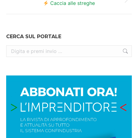
Prossimo
Caccia alle streghe
post:
CERCA SUL PORTALE
Cerca: