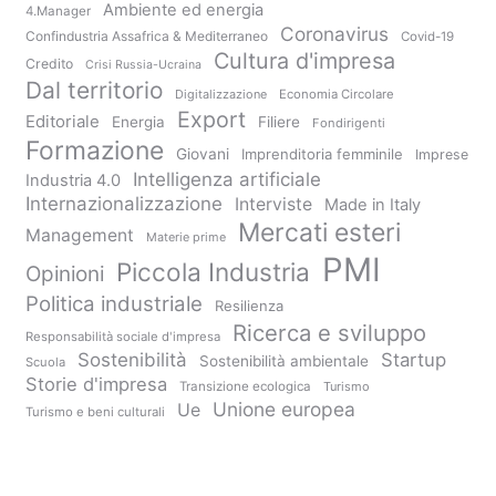
Ambiente ed energia
4.Manager
Coronavirus
Confindustria Assafrica & Mediterraneo
Covid-19
Cultura d'impresa
Credito
Crisi Russia-Ucraina
Dal territorio
Digitalizzazione
Economia Circolare
Export
Editoriale
Energia
Filiere
Fondirigenti
Formazione
Giovani
Imprenditoria femminile
Imprese
Intelligenza artificiale
Industria 4.0
Internazionalizzazione
Interviste
Made in Italy
Mercati esteri
Management
Materie prime
PMI
Piccola Industria
Opinioni
Politica industriale
Resilienza
Ricerca e sviluppo
Responsabilità sociale d'impresa
Sostenibilità
Startup
Sostenibilità ambientale
Scuola
Storie d'impresa
Transizione ecologica
Turismo
Unione europea
Ue
Turismo e beni culturali