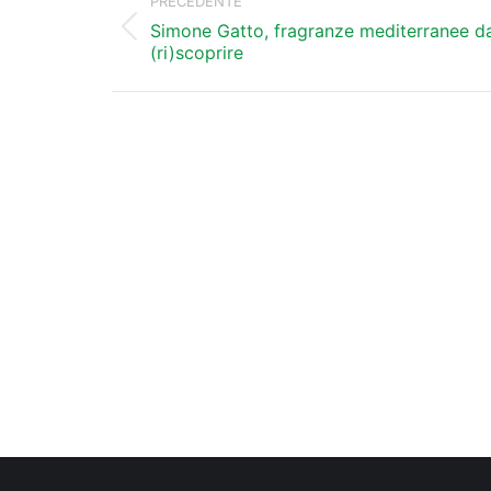
tra
PRECEDENTE
i
Simone Gatto, fragranze mediterranee d
Post
(ri)scoprire
precedente:
post