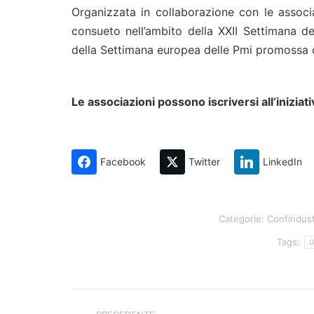
Organizzata in collaborazione con le associ
consueto nell’ambito della XXII Settimana de
della Settimana europea delle Pmi promossa
Le associazioni possono iscriversi all’iniziati
Facebook
Twitter
LinkedIn
Categorie:
Confindust
Tags:
G
Naviga