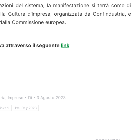
azioni del sistema, la manifestazione si terrà come di
lla Cultura d’Impresa, organizzata da Confindustria, e
 dalla Commissione europea.
va attraverso il
seguente
link
.
ria
,
Imprese
Di
3 Agosto 2023
iovani
Pmi Day 2023