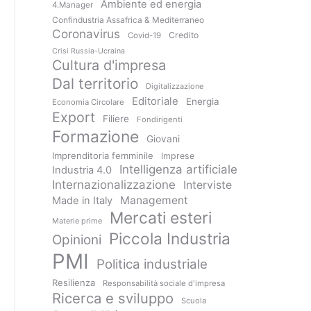
Ambiente ed energia
4.Manager
Confindustria Assafrica & Mediterraneo
Coronavirus
Credito
Covid-19
Crisi Russia-Ucraina
Cultura d'impresa
Dal territorio
Digitalizzazione
Editoriale
Energia
Economia Circolare
Export
Filiere
Fondirigenti
Formazione
Giovani
Imprenditoria femminile
Imprese
Intelligenza artificiale
Industria 4.0
Internazionalizzazione
Interviste
Management
Made in Italy
Mercati esteri
Materie prime
Piccola Industria
Opinioni
PMI
Politica industriale
Resilienza
Responsabilità sociale d'impresa
Ricerca e sviluppo
Scuola