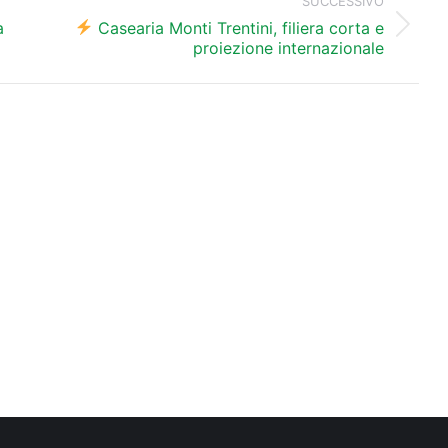
SUCCESSIVO
a
Casearia Monti Trentini, filiera corta e
Prossimo
proiezione internazionale
post: