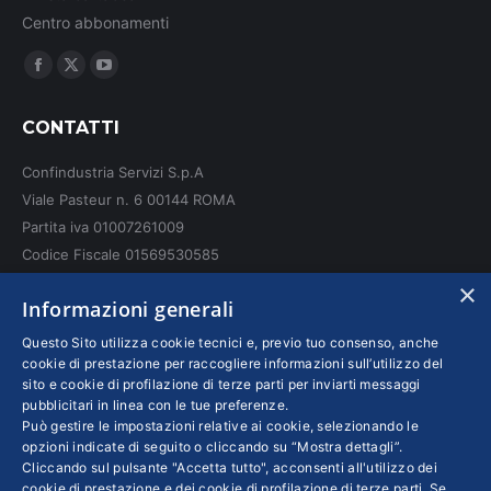
Centro abbonamenti
Ci puoi trovare su:
Facebook
X
YouTube
page
page
page
CONTATTI
opens
opens
opens
in
in
in
Confindustria Servizi S.p.A
new
new
new
Viale Pasteur n. 6 00144 ROMA
window
window
window
Partita iva 01007261009
Codice Fiscale 01569530585
N. REA: RM - 6655
×
Informazioni generali
INFO LEGALI
Questo Sito utilizza cookie tecnici e, previo tuo consenso, anche
cookie di prestazione per raccogliere informazioni sull’utilizzo del
sito e cookie di profilazione di terze parti per inviarti messaggi
Colophon editoriali
pubblicitari in linea con le tue preferenze.
Disclaimer
Può gestire le impostazioni relative ai cookie, selezionando le
Privacy
opzioni indicate di seguito o cliccando su “Mostra dettagli”.
Cliccando sul pulsante "Accetta tutto", acconsenti all'utilizzo dei
Coordinate Bancarie
cookie di prestazione e dei cookie di profilazione di terze parti. Se,