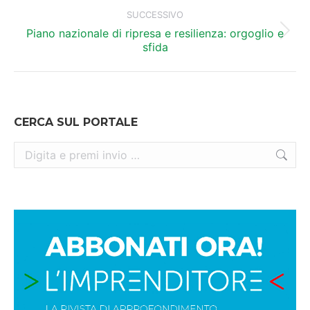
post
SUCCESSIVO
Piano nazionale di ripresa e resilienza: orgoglio e
Prossimo
sfida
post:
CERCA SUL PORTALE
Cerca: