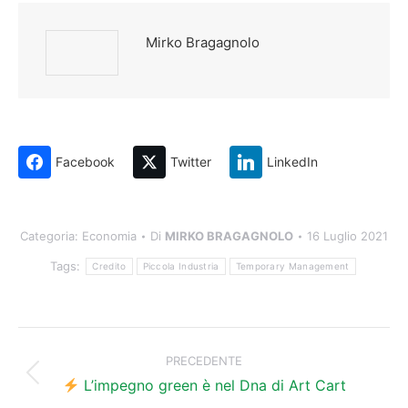
Mirko Bragagnolo
Facebook
Twitter
LinkedIn
Categoria:
Economia
Di
MIRKO BRAGAGNOLO
16 Luglio 2021
Tags:
Credito
Piccola Industria
Temporary Management
Naviga
tra
PRECEDENTE
Post
i
L’impegno green è nel Dna di Art Cart
precedente: