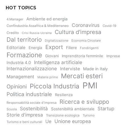
HOT TOPICS
Ambiente ed energia
4.Manager
Coronavirus
Confindustria Assafrica & Mediterraneo
Covid-19
Cultura d'impresa
Credito
Crisi Russia-Ucraina
Dal territorio
Digitalizzazione
Economia Circolare
Export
Editoriale
Energia
Filiere
Fondirigenti
Formazione
Giovani
Imprenditoria femminile
Imprese
Intelligenza artificiale
Industria 4.0
Internazionalizzazione
Interviste
Made in Italy
Mercati esteri
Management
Materie prime
PMI
Piccola Industria
Opinioni
Politica industriale
Resilienza
Ricerca e sviluppo
Responsabilità sociale d'impresa
Sostenibilità
Startup
Sostenibilità ambientale
Scuola
Storie d'impresa
Transizione ecologica
Turismo
Unione europea
Ue
Turismo e beni culturali