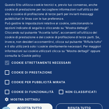
N. REA: RM - 6655
Questo Sito utilizza cookie tecnici e, previo tuo consenso, anche
cookie di prestazione per raccogliere informazioni sull’utilizzo del
INFO LEGALI
sito e cookie di profilazione di terze parti per inviarti messaggi
pubblicitari in linea con le tue preferenze.
Può gestire le impostazioni relative ai cookie, selezionando le
Colophon editoriali
opzioni indicate di seguito o cliccando su “Mostra dettagli”.
Disclaimer
Cliccando sul pulsante "Accetta tutto", acconsenti all'utilizzo dei
Privacy
cookie di prestazione e dei cookie di profilazione di terze parti. Se,
invece, non desideri acconsentirvi, clicca sul pulsante “Rifiuta tutto”
Coordinate Bancarie
e il sito utilizzerà solo i cookie strettamente necessari. Per maggiori
informazioni sui cookie utilizzati clicca su “Mostra dettagli” oppure
consulta la
Cookie policy
COOKIE STRETTAMENTE NECESSARI
COOKIE DI PRESTAZIONE
COOKIE PER PUBBLICITÀ MIRATA
COOKIE DI FUNZIONALITÀ
NON CLASSIFICATI
MOSTRA DETTAGLI
ACCETTA TUTTO
RIFIUTA TUTTO