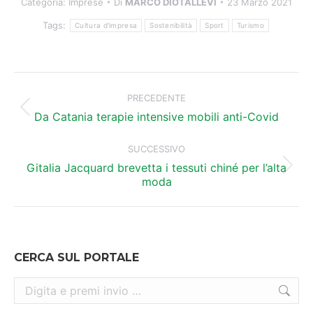
Categoria:
Imprese
Di
MARCO DIOTALLEVI
23 Marzo 2021
Tags:
Cultura d'impresa
Sostenibilità
Sport
Turismo
Naviga
tra
PRECEDENTE
Post
i
Da Catania terapie intensive mobili anti-Covid
precedente:
post
SUCCESSIVO
Gitalia Jacquard brevetta i tessuti chiné per l’alta
Prossimo
moda
post:
CERCA SUL PORTALE
Cerca: