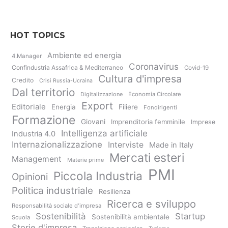
HOT TOPICS
Ambiente ed energia
4.Manager
Coronavirus
Confindustria Assafrica & Mediterraneo
Covid-19
Cultura d'impresa
Credito
Crisi Russia-Ucraina
Dal territorio
Digitalizzazione
Economia Circolare
Export
Editoriale
Energia
Filiere
Fondirigenti
Formazione
Giovani
Imprenditoria femminile
Imprese
Intelligenza artificiale
Industria 4.0
Internazionalizzazione
Interviste
Made in Italy
Mercati esteri
Management
Materie prime
PMI
Piccola Industria
Opinioni
Politica industriale
Resilienza
Ricerca e sviluppo
Responsabilità sociale d'impresa
Sostenibilità
Startup
Sostenibilità ambientale
Scuola
Storie d'impresa