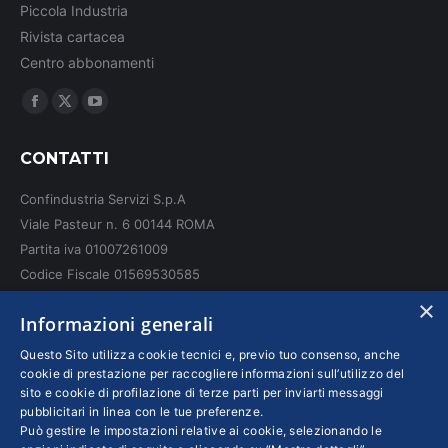
Piccola Industria
Rivista cartacea
Centro abbonamenti
Ci puoi trovare su:
Facebook
X
YouTube
page
page
page
CONTATTI
opens
opens
opens
in
in
in
Confindustria Servizi S.p.A
new
new
new
Viale Pasteur n. 6 00144 ROMA
window
window
window
Partita iva 01007261009
Codice Fiscale 01569530585
N. REA: RM - 6655
×
Informazioni generali
INFO LEGALI
Questo Sito utilizza cookie tecnici e, previo tuo consenso, anche
cookie di prestazione per raccogliere informazioni sull’utilizzo del
sito e cookie di profilazione di terze parti per inviarti messaggi
Colophon editoriali
pubblicitari in linea con le tue preferenze.
Disclaimer
Può gestire le impostazioni relative ai cookie, selezionando le
Privacy