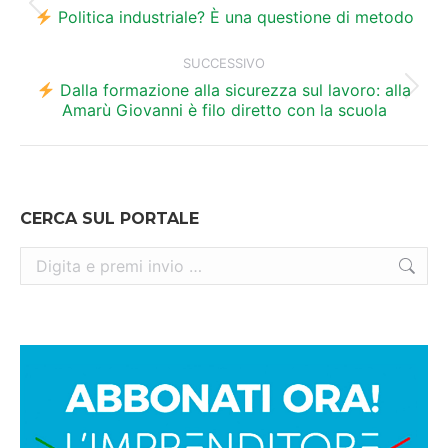
Post
i
Politica industriale? È una questione di metodo
precedente:
post
SUCCESSIVO
Dalla formazione alla sicurezza sul lavoro: alla
Prossimo
Amarù Giovanni è filo diretto con la scuola
post:
CERCA SUL PORTALE
Cerca: