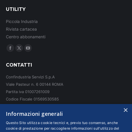
UTILITY
Piccola Industria
Rivista cartacea
Centro abbonamenti
Ci puoi trovare su:
Facebook
X
YouTube
page
page
page
CONTATTI
opens
opens
opens
in
in
in
Confindustria Servizi S.p.A
new
new
new
Viale Pasteur n. 6 00144 ROMA
window
window
window
Partita iva 01007261009
Codice Fiscale 01569530585
N. REA: RM - 6655
×
Informazioni generali
INFO LEGALI
Questo Sito utilizza cookie tecnici e, previo tuo consenso, anche
cookie di prestazione per raccogliere informazioni sull’utilizzo del