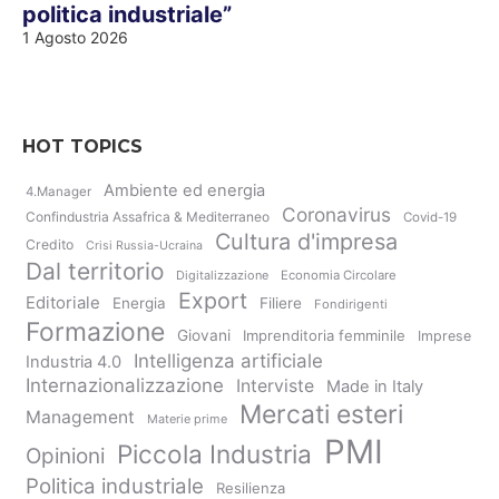
politica industriale”
1 Agosto 2026
HOT TOPICS
Ambiente ed energia
4.Manager
Coronavirus
Confindustria Assafrica & Mediterraneo
Covid-19
Cultura d'impresa
Credito
Crisi Russia-Ucraina
Dal territorio
Digitalizzazione
Economia Circolare
Export
Editoriale
Energia
Filiere
Fondirigenti
Formazione
Giovani
Imprenditoria femminile
Imprese
Intelligenza artificiale
Industria 4.0
Internazionalizzazione
Interviste
Made in Italy
Mercati esteri
Management
Materie prime
PMI
Piccola Industria
Opinioni
Politica industriale
Resilienza