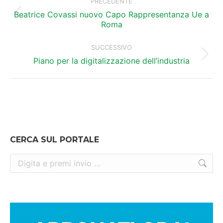
tra
PRECEDENTE
i
Beatrice Covassi nuovo Capo Rappresentanza Ue a
Post
Roma
precedente:
post
SUCCESSIVO
Prossimo
Piano per la digitalizzazione dell’industria
post:
CERCA SUL PORTALE
Cerca: