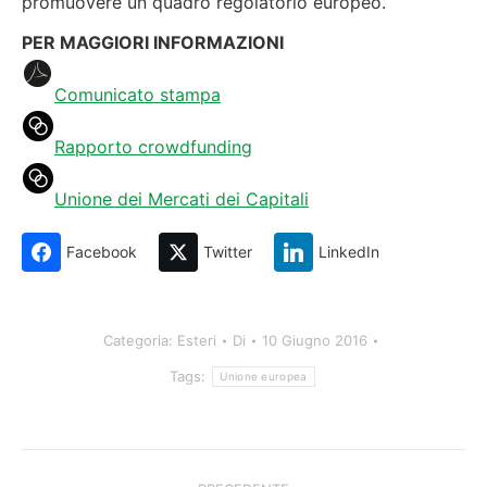
promuovere un quadro regolatorio europeo.
PER MAGGIORI INFORMAZIONI
Comunicato stampa
Rapporto crowdfunding
Unione dei Mercati dei Capitali
Facebook
Twitter
LinkedIn
Categoria:
Esteri
Di
10 Giugno 2016
Tags:
Unione europea
Naviga