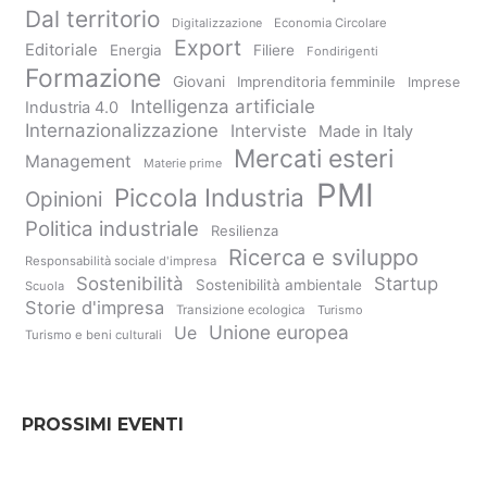
Dal territorio
Digitalizzazione
Economia Circolare
Export
Editoriale
Energia
Filiere
Fondirigenti
Formazione
Giovani
Imprenditoria femminile
Imprese
Intelligenza artificiale
Industria 4.0
Internazionalizzazione
Interviste
Made in Italy
Mercati esteri
Management
Materie prime
PMI
Piccola Industria
Opinioni
Politica industriale
Resilienza
Ricerca e sviluppo
Responsabilità sociale d'impresa
Sostenibilità
Startup
Sostenibilità ambientale
Scuola
Storie d'impresa
Transizione ecologica
Turismo
Unione europea
Ue
Turismo e beni culturali
PROSSIMI EVENTI