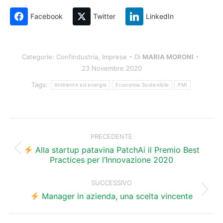
Facebook
Twitter
LinkedIn
Categorie:
Confindustria
,
Imprese
Di
MARIA MORONI
23 Novembre 2020
Tags:
Ambiente ed energia
Economia Sostenibile
PMI
Naviga
tra
PRECEDENTE
i
Alla startup patavina PatchAi il Premio Best
Post
Practices per l’Innovazione 2020
precedente:
post
SUCCESSIVO
Prossimo
Manager in azienda, una scelta vincente
post: