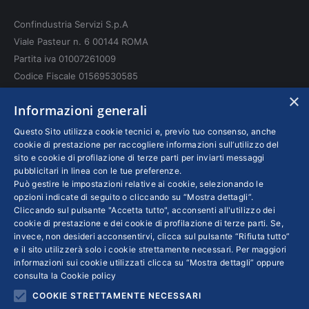
opens
opens
opens
in
in
in
Confindustria Servizi S.p.A
new
new
new
Viale Pasteur n. 6 00144 ROMA
window
window
window
Partita iva 01007261009
Codice Fiscale 01569530585
N. REA: RM - 6655
×
Informazioni generali
INFO LEGALI
Questo Sito utilizza cookie tecnici e, previo tuo consenso, anche
cookie di prestazione per raccogliere informazioni sull’utilizzo del
sito e cookie di profilazione di terze parti per inviarti messaggi
Colophon editoriali
pubblicitari in linea con le tue preferenze.
Disclaimer
Può gestire le impostazioni relative ai cookie, selezionando le
Privacy
opzioni indicate di seguito o cliccando su “Mostra dettagli”.
Cliccando sul pulsante "Accetta tutto", acconsenti all'utilizzo dei
Coordinate Bancarie
cookie di prestazione e dei cookie di profilazione di terze parti. Se,
invece, non desideri acconsentirvi, clicca sul pulsante “Rifiuta tutto”
e il sito utilizzerà solo i cookie strettamente necessari. Per maggiori
informazioni sui cookie utilizzati clicca su “Mostra dettagli” oppure
consulta la
Cookie policy
COOKIE STRETTAMENTE NECESSARI