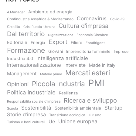
Ambiente ed energia
4.Manager
Coronavirus
Confindustria Assafrica & Mediterraneo
Covid-19
Cultura d'impresa
Credito
Crisi Russia-Ucraina
Dal territorio
Digitalizzazione
Economia Circolare
Export
Editoriale
Energia
Filiere
Fondirigenti
Formazione
Giovani
Imprenditoria femminile
Imprese
Intelligenza artificiale
Industria 4.0
Internazionalizzazione
Interviste
Made in Italy
Mercati esteri
Management
Materie prime
PMI
Piccola Industria
Opinioni
Politica industriale
Resilienza
Ricerca e sviluppo
Responsabilità sociale d'impresa
Sostenibilità
Startup
Sostenibilità ambientale
Scuola
Storie d'impresa
Transizione ecologica
Turismo
Unione europea
Ue
Turismo e beni culturali