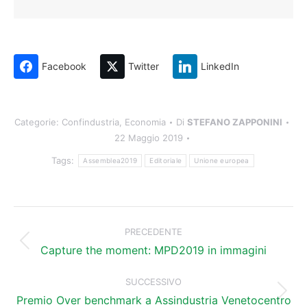
Facebook
Twitter
LinkedIn
Categorie:
Confindustria
,
Economia
Di
STEFANO ZAPPONINI
22 Maggio 2019
Tags:
Assemblea2019
Editoriale
Unione europea
Naviga
tra
PRECEDENTE
Post
i
Capture the moment: MPD2019 in immagini
precedente:
post
SUCCESSIVO
Prossimo
Premio Over benchmark a Assindustria Venetocentro