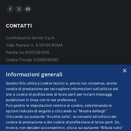
Ci puoi trovare su:
Facebook
X
YouTube
page
page
page
CONTATTI
opens
opens
opens
in
in
in
Confindustria Servizi S.p.A
new
new
new
Viale Pasteur n. 6 00144 ROMA
window
window
window
Partita iva 01007261009
Codice Fiscale 01569530585
N. REA: RM - 6655
×
Informazioni generali
INFO LEGALI
Questo Sito utilizza cookie tecnici e, previo tuo consenso, anche
cookie di prestazione per raccogliere informazioni sull’utilizzo del
sito e cookie di profilazione di terze parti per inviarti messaggi
Colophon editoriali
pubblicitari in linea con le tue preferenze.
Disclaimer
Può gestire le impostazioni relative ai cookie, selezionando le
Privacy
opzioni indicate di seguito o cliccando su “Mostra dettagli”.
Cliccando sul pulsante "Accetta tutto", acconsenti all'utilizzo dei
Coordinate Bancarie
cookie di prestazione e dei cookie di profilazione di terze parti. Se,
invece, non desideri acconsentirvi, clicca sul pulsante “Rifiuta tutto”