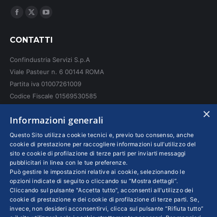
Ci puoi trovare su:
Facebook
X
YouTube
page
page
page
CONTATTI
opens
opens
opens
in
in
in
Confindustria Servizi S.p.A
new
new
new
Viale Pasteur n. 6 00144 ROMA
window
window
window
Partita iva 01007261009
Codice Fiscale 01569530585
N. REA: RM - 6655
×
Informazioni generali
INFO LEGALI
Questo Sito utilizza cookie tecnici e, previo tuo consenso, anche
cookie di prestazione per raccogliere informazioni sull’utilizzo del
sito e cookie di profilazione di terze parti per inviarti messaggi
Colophon editoriali
pubblicitari in linea con le tue preferenze.
Disclaimer
Può gestire le impostazioni relative ai cookie, selezionando le
Privacy
opzioni indicate di seguito o cliccando su “Mostra dettagli”.
Cliccando sul pulsante "Accetta tutto", acconsenti all'utilizzo dei
Coordinate Bancarie
cookie di prestazione e dei cookie di profilazione di terze parti. Se,
invece, non desideri acconsentirvi, clicca sul pulsante “Rifiuta tutto”