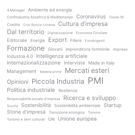
Ambiente ed energia
4.Manager
Coronavirus
Confindustria Assafrica & Mediterraneo
Covid-19
Cultura d'impresa
Credito
Crisi Russia-Ucraina
Dal territorio
Digitalizzazione
Economia Circolare
Export
Editoriale
Energia
Filiere
Fondirigenti
Formazione
Giovani
Imprenditoria femminile
Imprese
Intelligenza artificiale
Industria 4.0
Internazionalizzazione
Interviste
Made in Italy
Mercati esteri
Management
Materie prime
PMI
Piccola Industria
Opinioni
Politica industriale
Resilienza
Ricerca e sviluppo
Responsabilità sociale d'impresa
Sostenibilità
Startup
Sostenibilità ambientale
Scuola
Storie d'impresa
Transizione ecologica
Turismo
Unione europea
Ue
Turismo e beni culturali