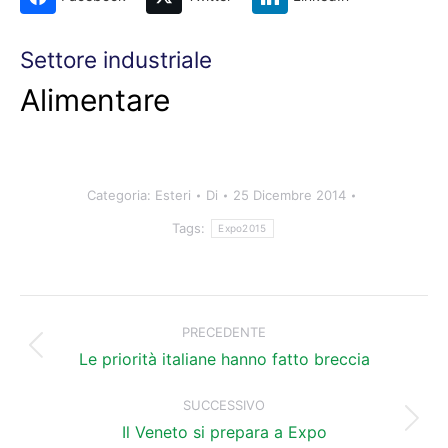
Settore industriale
Alimentare
Categoria:
Esteri
Di
25 Dicembre 2014
Tags:
Expo2015
Naviga
tra
PRECEDENTE
Post
i
Le priorità italiane hanno fatto breccia
precedente:
post
SUCCESSIVO
Prossimo
Il Veneto si prepara a Expo
post: