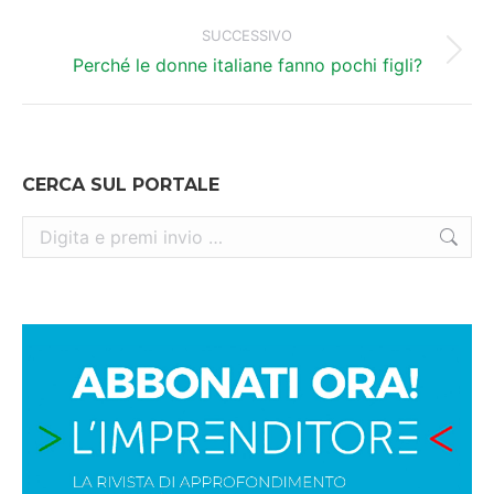
SUCCESSIVO
Prossimo
Perché le donne italiane fanno pochi figli?
post:
CERCA SUL PORTALE
Cerca: