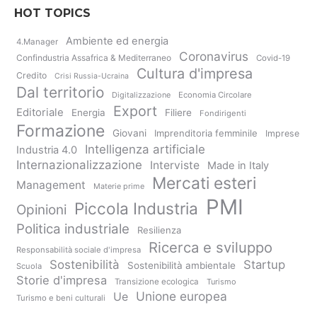
HOT TOPICS
Ambiente ed energia
4.Manager
Coronavirus
Confindustria Assafrica & Mediterraneo
Covid-19
Cultura d'impresa
Credito
Crisi Russia-Ucraina
Dal territorio
Digitalizzazione
Economia Circolare
Export
Editoriale
Energia
Filiere
Fondirigenti
Formazione
Giovani
Imprenditoria femminile
Imprese
Intelligenza artificiale
Industria 4.0
Internazionalizzazione
Interviste
Made in Italy
Mercati esteri
Management
Materie prime
PMI
Piccola Industria
Opinioni
Politica industriale
Resilienza
Ricerca e sviluppo
Responsabilità sociale d'impresa
Sostenibilità
Startup
Sostenibilità ambientale
Scuola
Storie d'impresa
Transizione ecologica
Turismo
Unione europea
Ue
Turismo e beni culturali