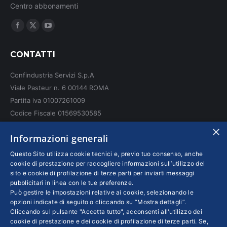
Centro abbonamenti
Ci puoi trovare su:
Facebook
X
YouTube
page
page
page
CONTATTI
opens
opens
opens
in
in
in
Confindustria Servizi S.p.A
new
new
new
Viale Pasteur n. 6 00144 ROMA
window
window
window
Partita iva 01007261009
Codice Fiscale 01569530585
N. REA: RM - 6655
×
Informazioni generali
INFO LEGALI
Questo Sito utilizza cookie tecnici e, previo tuo consenso, anche
cookie di prestazione per raccogliere informazioni sull’utilizzo del
sito e cookie di profilazione di terze parti per inviarti messaggi
Colophon editoriali
pubblicitari in linea con le tue preferenze.
Disclaimer
Può gestire le impostazioni relative ai cookie, selezionando le
Privacy
opzioni indicate di seguito o cliccando su “Mostra dettagli”.
Cliccando sul pulsante "Accetta tutto", acconsenti all'utilizzo dei
Coordinate Bancarie
cookie di prestazione e dei cookie di profilazione di terze parti. Se,