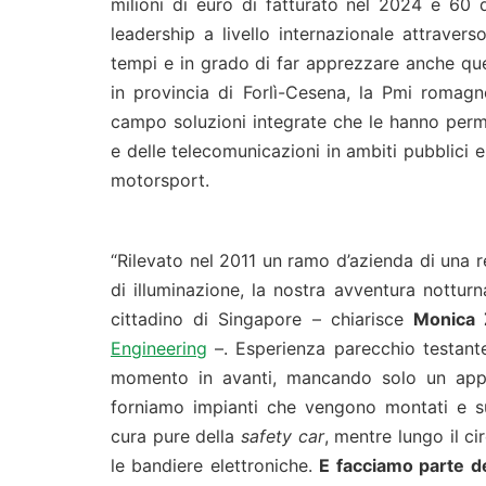
milioni di euro di fatturato nel 2024 e 60 
leadership a livello internazionale attraver
tempi e in grado di far apprezzare anche ques
in provincia di Forlì-Cesena, la Pmi romag
campo soluzioni integrate che le hanno perme
e delle telecomunicazioni in ambiti pubblici e 
motorsport.
“Rilevato nel 2011 un ramo d’azienda di una re
di illuminazione, la nostra avventura nottur
cittadino di Singapore – chiarisce
Monica 
Engineering
–. Esperienza parecchio testante
momento in avanti, mancando solo un appu
forniamo impianti che vengono montati e s
cura pure della
safety car
, mentre lungo il c
le bandiere elettroniche.
E facciamo parte de