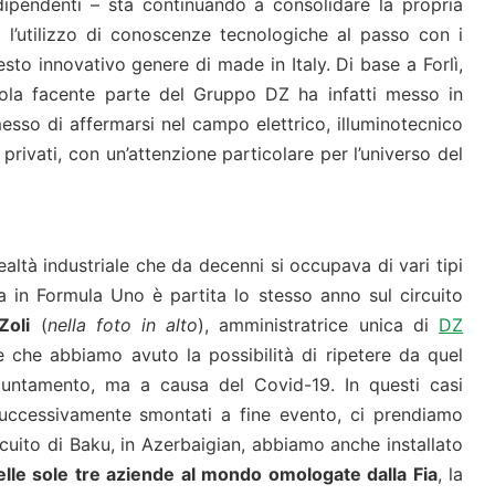
dipendenti – sta continuando a consolidare la propria
so l’utilizzo di conoscenze tecnologiche al passo con i
to innovativo genere di made in Italy. Di base a Forlì,
nola facente parte del Gruppo DZ ha infatti messo in
sso di affermarsi nel campo elettrico, illuminotecnico
privati, con un’attenzione particolare per l’universo del
altà industriale che da decenni si occupava di vari tipi
na in Formula Uno è partita lo stesso anno sul circuito
Zoli
(
nella foto in alto
), amministratrice unica di
DZ
 che abbiamo avuto la possibilità di ripetere da quel
ntamento, ma a causa del Covid-19. In questi casi
uccessivamente smontati a fine evento, ci prendiamo
ircuito di Baku, in Azerbaigian, abbiamo anche installato
lle sole tre aziende al mondo omologate dalla Fia
, la