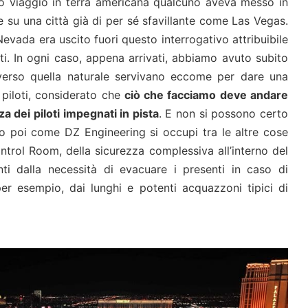
rimo viaggio in terra americana qualcuno aveva messo in
ce su una città già di per sé sfavillante come Las Vegas.
n Nevada era uscito fuori questo interrogativo attribuibile
ti. In ogni caso, appena arrivati, abbiamo avuto subito
a verso quella naturale servivano eccome per dare una
 piloti, considerato che
ciò che facciamo deve andare
a dei piloti impegnati in pista
. E non si possono certo
do poi come DZ Engineering si occupi tra le altre cose
ntrol Room, della sicurezza complessiva all’interno del
nti dalla necessità di evacuare i presenti in caso di
per esempio, dai lunghi e potenti acquazzoni tipici di