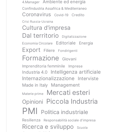
Ambiente ed energia
4.Manager
Confindustria Assafrica & Mediterraneo
Coronavirus
Credito
Covid-19
Crisi Russia-Ucraina
Cultura d'impresa
Dal territorio
Digitalizzazione
Editoriale
Energia
Economia Circolare
Export
Filiere
Fondirigenti
Formazione
Giovani
Imprenditoria femminile
Imprese
Intelligenza artificiale
Industria 4.0
Internazionalizzazione
Interviste
Management
Made in Italy
Mercati esteri
Materie prime
Piccola Industria
Opinioni
PMI
Politica industriale
Resilienza
Responsabilità sociale d'impresa
Ricerca e sviluppo
Scuola