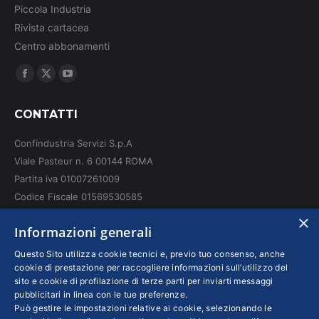
Piccola Industria
Rivista cartacea
Centro abbonamenti
Ci puoi trovare su:
Facebook
X
YouTube
page
page
page
CONTATTI
opens
opens
opens
in
in
in
Confindustria Servizi S.p.A
new
new
new
Viale Pasteur n. 6 00144 ROMA
window
window
window
Partita iva 01007261009
Codice Fiscale 01569530585
N. REA: RM - 6655
×
Informazioni generali
INFO LEGALI
Questo Sito utilizza cookie tecnici e, previo tuo consenso, anche
cookie di prestazione per raccogliere informazioni sull’utilizzo del
sito e cookie di profilazione di terze parti per inviarti messaggi
Colophon editoriali
pubblicitari in linea con le tue preferenze.
Disclaimer
Può gestire le impostazioni relative ai cookie, selezionando le