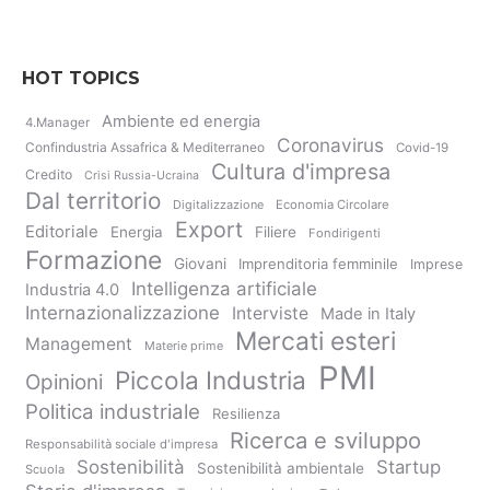
HOT TOPICS
Ambiente ed energia
4.Manager
Coronavirus
Confindustria Assafrica & Mediterraneo
Covid-19
Cultura d'impresa
Credito
Crisi Russia-Ucraina
Dal territorio
Digitalizzazione
Economia Circolare
Export
Editoriale
Energia
Filiere
Fondirigenti
Formazione
Giovani
Imprenditoria femminile
Imprese
Intelligenza artificiale
Industria 4.0
Internazionalizzazione
Interviste
Made in Italy
Mercati esteri
Management
Materie prime
PMI
Piccola Industria
Opinioni
Politica industriale
Resilienza
Ricerca e sviluppo
Responsabilità sociale d'impresa
Sostenibilità
Startup
Sostenibilità ambientale
Scuola