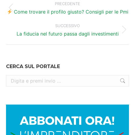
tra
PRECEDENTE
Post
i
Come trovare il profilo giusto? Consigli per le Pmi
precedente:
post
SUCCESSIVO
Prossimo
La fiducia nel futuro passa dagli investimenti
post:
CERCA SUL PORTALE
Cerca: