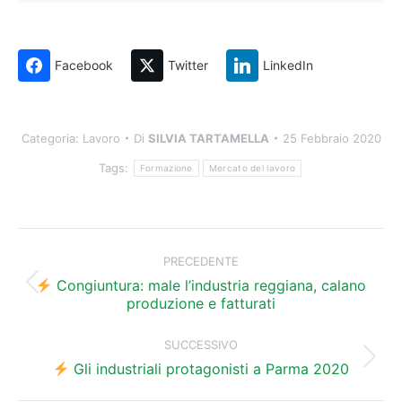
Facebook
Twitter
LinkedIn
Categoria:
Lavoro
Di
SILVIA TARTAMELLA
25 Febbraio 2020
Tags:
Formazione
Mercato del lavoro
Naviga
tra
PRECEDENTE
i
Congiuntura: male l’industria reggiana, calano
Post
produzione e fatturati
precedente:
post
SUCCESSIVO
Prossimo
Gli industriali protagonisti a Parma 2020
post: