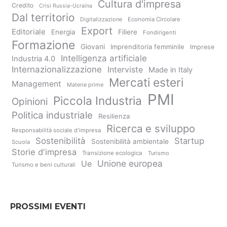
Cultura d'impresa
Credito
Crisi Russia-Ucraina
Dal territorio
Digitalizzazione
Economia Circolare
Export
Editoriale
Energia
Filiere
Fondirigenti
Formazione
Giovani
Imprenditoria femminile
Imprese
Intelligenza artificiale
Industria 4.0
Internazionalizzazione
Interviste
Made in Italy
Mercati esteri
Management
Materie prime
PMI
Piccola Industria
Opinioni
Politica industriale
Resilienza
Ricerca e sviluppo
Responsabilità sociale d'impresa
Sostenibilità
Startup
Sostenibilità ambientale
Scuola
Storie d'impresa
Transizione ecologica
Turismo
Unione europea
Ue
Turismo e beni culturali
PROSSIMI EVENTI