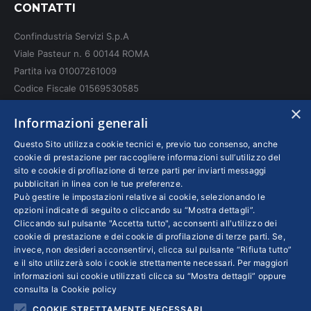
CONTATTI
opens
opens
opens
in
in
in
Confindustria Servizi S.p.A
new
new
new
Viale Pasteur n. 6 00144 ROMA
window
window
window
Partita iva 01007261009
Codice Fiscale 01569530585
N. REA: RM - 6655
×
Informazioni generali
INFO LEGALI
Questo Sito utilizza cookie tecnici e, previo tuo consenso, anche
cookie di prestazione per raccogliere informazioni sull’utilizzo del
sito e cookie di profilazione di terze parti per inviarti messaggi
Colophon editoriali
pubblicitari in linea con le tue preferenze.
Disclaimer
Può gestire le impostazioni relative ai cookie, selezionando le
Privacy
opzioni indicate di seguito o cliccando su “Mostra dettagli”.
Cliccando sul pulsante "Accetta tutto", acconsenti all'utilizzo dei
Coordinate Bancarie
cookie di prestazione e dei cookie di profilazione di terze parti. Se,
invece, non desideri acconsentirvi, clicca sul pulsante “Rifiuta tutto”
e il sito utilizzerà solo i cookie strettamente necessari. Per maggiori
informazioni sui cookie utilizzati clicca su “Mostra dettagli” oppure
consulta la
Cookie policy
COOKIE STRETTAMENTE NECESSARI