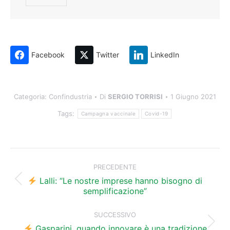
Facebook
Twitter
LinkedIn
Categoria:
Confindustria
Di
SERGIO TORRISI
1 Giugno 2021
Tags:
Campagna vaccinale
Covid-19
Naviga
tra
PRECEDENTE
i
Lalli: “Le nostre imprese hanno bisogno di
Post
semplificazione”
precedente:
post
SUCCESSIVO
Prossimo
Gasparini, quando innovare è una tradizione