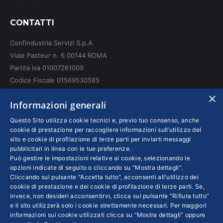
page
page
page
CONTATTI
opens
opens
opens
in
in
in
Confindustria Servizi S.p.A
new
new
new
Viale Pasteur n. 6 00144 ROMA
window
window
window
Partita iva 01007261009
Codice Fiscale 01569530585
N. REA: RM - 6655
×
Informazioni generali
INFO LEGALI
Questo Sito utilizza cookie tecnici e, previo tuo consenso, anche
cookie di prestazione per raccogliere informazioni sull’utilizzo del
sito e cookie di profilazione di terze parti per inviarti messaggi
Colophon editoriali
pubblicitari in linea con le tue preferenze.
Disclaimer
Può gestire le impostazioni relative ai cookie, selezionando le
Privacy
opzioni indicate di seguito o cliccando su “Mostra dettagli”.
Cliccando sul pulsante "Accetta tutto", acconsenti all'utilizzo dei
Coordinate Bancarie
cookie di prestazione e dei cookie di profilazione di terze parti. Se,
invece, non desideri acconsentirvi, clicca sul pulsante “Rifiuta tutto”
e il sito utilizzerà solo i cookie strettamente necessari. Per maggiori
informazioni sui cookie utilizzati clicca su “Mostra dettagli” oppure