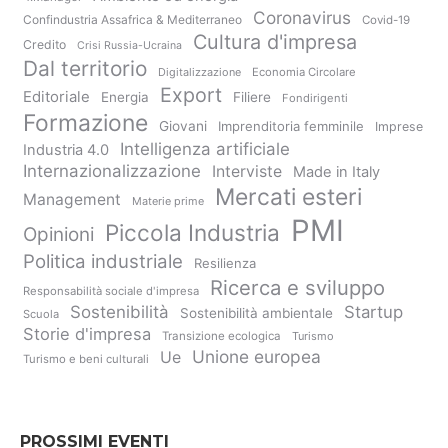
Coronavirus
Confindustria Assafrica & Mediterraneo
Covid-19
Cultura d'impresa
Credito
Crisi Russia-Ucraina
Dal territorio
Digitalizzazione
Economia Circolare
Export
Editoriale
Energia
Filiere
Fondirigenti
Formazione
Giovani
Imprenditoria femminile
Imprese
Intelligenza artificiale
Industria 4.0
Internazionalizzazione
Interviste
Made in Italy
Mercati esteri
Management
Materie prime
PMI
Piccola Industria
Opinioni
Politica industriale
Resilienza
Ricerca e sviluppo
Responsabilità sociale d'impresa
Sostenibilità
Startup
Sostenibilità ambientale
Scuola
Storie d'impresa
Transizione ecologica
Turismo
Unione europea
Ue
Turismo e beni culturali
PROSSIMI EVENTI