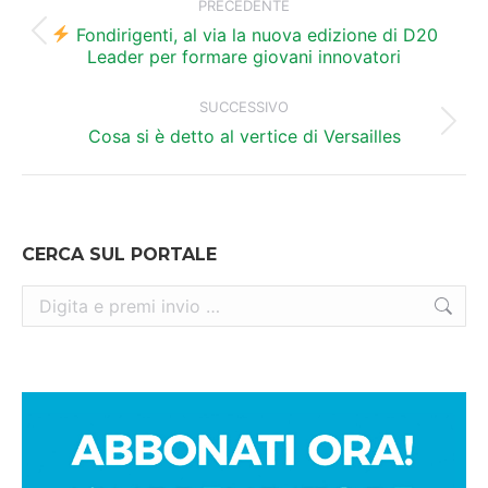
tra
PRECEDENTE
i
Fondirigenti, al via la nuova edizione di D20
Post
Leader per formare giovani innovatori
precedente:
post
SUCCESSIVO
Prossimo
Cosa si è detto al vertice di Versailles
post:
CERCA SUL PORTALE
Cerca: