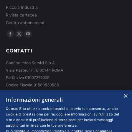
Piccola Industria
Rivista cartacea
Centro abbonamenti
Ci puoi trovare su:
Facebook
X
YouTube
page
page
page
CONTATTI
opens
opens
opens
in
in
in
Confindustria Servizi S.p.A
new
new
new
Viale Pasteur n. 6 00144 ROMA
window
window
window
Partita iva 01007261009
Codice Fiscale 01569530585
N. REA: RM - 6655
×
Informazioni generali
INFO LEGALI
Questo Sito utilizza cookie tecnici e, previo tuo consenso, anche
cookie di prestazione per raccogliere informazioni sull’utilizzo del
sito e cookie di profilazione di terze parti per inviarti messaggi
Colophon editoriali
pubblicitari in linea con le tue preferenze.
Disclaimer
Può gestire le impostazioni relative ai cookie, selezionando le