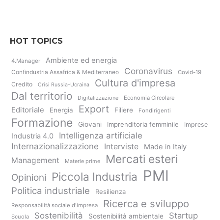
HOT TOPICS
Ambiente ed energia
4.Manager
Coronavirus
Confindustria Assafrica & Mediterraneo
Covid-19
Cultura d'impresa
Credito
Crisi Russia-Ucraina
Dal territorio
Digitalizzazione
Economia Circolare
Export
Editoriale
Energia
Filiere
Fondirigenti
Formazione
Giovani
Imprenditoria femminile
Imprese
Intelligenza artificiale
Industria 4.0
Internazionalizzazione
Interviste
Made in Italy
Mercati esteri
Management
Materie prime
PMI
Piccola Industria
Opinioni
Politica industriale
Resilienza
Ricerca e sviluppo
Responsabilità sociale d'impresa
Sostenibilità
Startup
Sostenibilità ambientale
Scuola