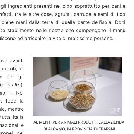
gli ingredienti presenti nel cibo soprattutto per cani e
nfatti, tra le altre cose, agrumi, carrube e semi di fico
 piene mani dalla terra di quella parte dell’isola. Doni
ito stabilmente nelle ricette che compongono il menù
iscono ad arricchire la vita di moltissime persone.
ava avanti
amenti, ci
ne per gli
to in alto
),
amo –. Nei
et food la
ale, mentre
utta Italia
ALIMENTI PER ANIMALI PRODOTTI DALL’AZIENDA
nazionali e
DI ALCAMO, IN PROVINCIA DI TRAPANI
uropei, del