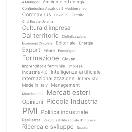
Ambiente ed energia
4.Manager
Confindustria Assafrica & Mediterraneo
Coronavirus
Credito
Covid-19
Crisi Russia-Ucraina
Cultura d'impresa
Dal territorio
Digitalizzazione
Editoriale
Energia
Economia Circolare
Export
Filiere
Fondirigenti
Formazione
Giovani
Imprenditoria femminile
Imprese
Intelligenza artificiale
Industria 4.0
Internazionalizzazione
Interviste
Management
Made in Italy
Mercati esteri
Materie prime
Piccola Industria
Opinioni
PMI
Politica industriale
Resilienza
Responsabilità sociale d'impresa
Ricerca e sviluppo
Scuola