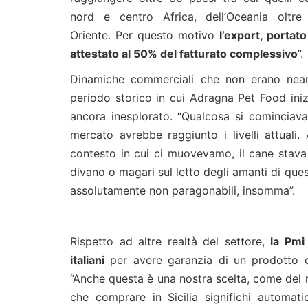
nord e centro Africa, dell’Oceania oltr
Oriente. Per questo motivo
l’export, portato
attestato al 50% del fatturato complessivo
”.
Dinamiche commerciali che non erano nean
periodo storico in cui Adragna Pet Food ini
ancora inesplorato. “Qualcosa si cominciav
mercato avrebbe raggiunto i livelli attuali
contesto in cui ci muovevamo, il cane stav
divano o magari sul letto degli amanti di que
assolutamente non paragonabili, insomma”.
Rispetto ad altre realtà del settore,
la Pmi
italiani
per avere garanzia di un prodotto di 
“Anche questa è una nostra scelta, come del re
che comprare in Sicilia significhi automa