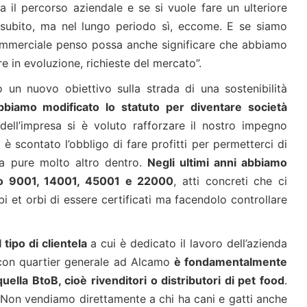
 il percorso aziendale e se si vuole fare un ulteriore
 subito, ma nel lungo periodo sì, eccome. E se siamo
 commerciale penso possa anche significare che abbiamo
e in evoluzione, richieste del mercato”.
o un nuovo obiettivo sulla strada di una sostenibilità
biamo modificato lo statuto per diventare società
ell’impresa si è voluto rafforzare il nostro impegno
è scontato l’obbligo di fare profitti per permetterci di
ha pure molto altro dentro.
Negli ultimi anni abbiamo
e Iso 9001, 14001, 45001 e 22000
, atti concreti che ci
i et orbi di essere certificati ma facendolo controllare
Il tipo di clientela
a cui è dedicato il lavoro dell’azienda
con quartier generale ad Alcamo
è fondamentalmente
quella BtoB, cioè rivenditori o distributori di pet food
.
“Non vendiamo direttamente a chi ha cani e gatti anche