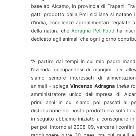
base ad Alcamo, in provincia di Trapani. Tra 
gatti prodotto dalla Pmi siciliana si notano i
d’india, eccellenze agroalimentari regalate a
della natura che
Adragna Pet Food
ha inser
dedicato agli animali che ogni giorno contribu
“A partire dai tempi in cui mio padre mand
l’azienda occupandosi di mangimi per allev
siamo sempre interessati di alimentazio
animali – spiega
Vincenzo Adragna
(
nella fo
amministratore unico dell’impresa di Alc
primi anni in cui siamo poi passati al p
distribuzione dei nostri prodotti era solo loc
in seguito abbiamo iniziato a consegnare in t
per poi, intorno al 2008-09, varcare i confini 
raggiungere oltre 30 paesi tra cui quelli e