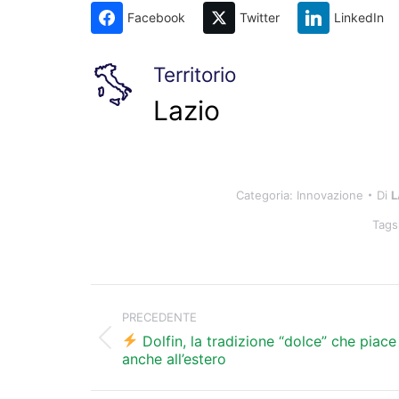
Facebook
Twitter
LinkedIn
Territorio
Lazio
Categoria:
Innovazione
Di
L
Tags
Naviga
tra
PRECEDENTE
i
Dolfin, la tradizione “dolce” che piace
Post
anche all’estero
precedente:
post