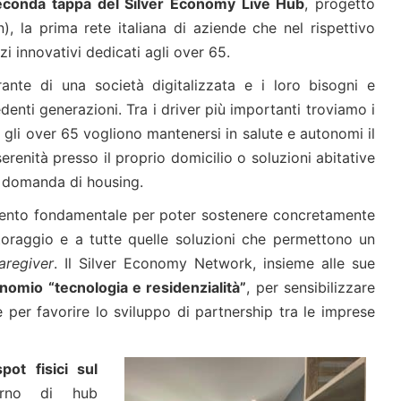
econda tappa del Silver Economy Live Hub
, progetto
), la prima rete italiana di aziende che nel rispettivo
i innovativi dedicati agli over 65.
grante di una società digitalizzata e i loro bisogni e
denti generazioni. Tra i driver più importanti troviamo i
: gli over 65 vogliono mantenersi in salute e autonomi il
serenità presso il proprio domicilio o soluzioni abitative
a domanda di housing.
umento fondamentale per poter sostenere concretamente
toraggio e a tutte quelle soluzioni che permettono un
aregiver
. Il Silver Economy Network, insieme alle sue
inomio “tecnologia e residenzialità”
, per sensibilizzare
 per favorire lo sviluppo di partnership tra le imprese
pot fisici sul
nterno di hub