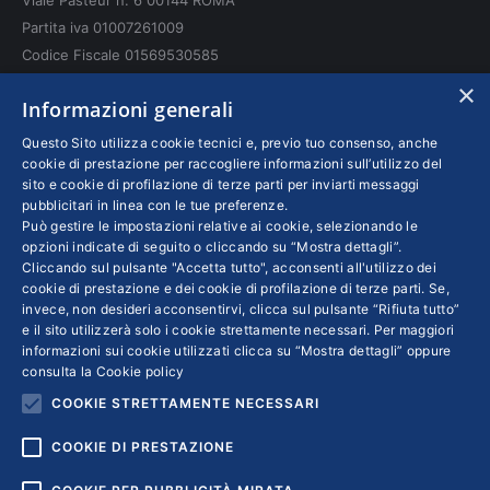
window
window
window
Partita iva 01007261009
Codice Fiscale 01569530585
N. REA: RM - 6655
×
Informazioni generali
INFO LEGALI
Questo Sito utilizza cookie tecnici e, previo tuo consenso, anche
cookie di prestazione per raccogliere informazioni sull’utilizzo del
sito e cookie di profilazione di terze parti per inviarti messaggi
Colophon editoriali
pubblicitari in linea con le tue preferenze.
Disclaimer
Può gestire le impostazioni relative ai cookie, selezionando le
Privacy
opzioni indicate di seguito o cliccando su “Mostra dettagli”.
Cliccando sul pulsante "Accetta tutto", acconsenti all'utilizzo dei
Coordinate Bancarie
cookie di prestazione e dei cookie di profilazione di terze parti. Se,
invece, non desideri acconsentirvi, clicca sul pulsante “Rifiuta tutto”
e il sito utilizzerà solo i cookie strettamente necessari. Per maggiori
informazioni sui cookie utilizzati clicca su “Mostra dettagli” oppure
consulta la
Cookie policy
COOKIE STRETTAMENTE NECESSARI
COOKIE DI PRESTAZIONE