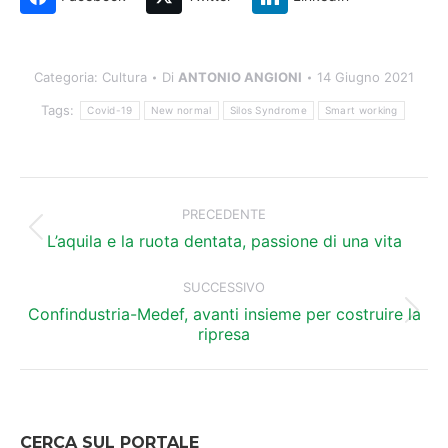
Categoria:
Cultura
Di
ANTONIO ANGIONI
14 Giugno 2021
Tags:
Covid-19
New normal
Silos Syndrome
Smart working
Naviga
tra
PRECEDENTE
Post
i
L’aquila e la ruota dentata, passione di una vita
precedente:
post
SUCCESSIVO
Confindustria-Medef, avanti insieme per costruire la
Prossimo
ripresa
post:
CERCA SUL PORTALE