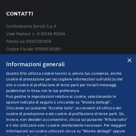
page
page
page
CONTATTI
opens
opens
opens
in
in
in
Confindustria Servizi S.p.A
new
new
new
Viale Pasteur n. 6 00144 ROMA
window
window
window
Partita iva 01007261009
Codice Fiscale 01569530585
N. REA: RM - 6655
×
Informazioni generali
INFO LEGALI
Questo Sito utilizza cookie tecnici e, previo tuo consenso, anche
cookie di prestazione per raccogliere informazioni sull’utilizzo del
sito e cookie di profilazione di terze parti per inviarti messaggi
Colophon editoriali
pubblicitari in linea con le tue preferenze.
Disclaimer
Può gestire le impostazioni relative ai cookie, selezionando le
Privacy
opzioni indicate di seguito o cliccando su “Mostra dettagli”.
Cliccando sul pulsante "Accetta tutto", acconsenti all'utilizzo dei
Coordinate Bancarie
cookie di prestazione e dei cookie di profilazione di terze parti. Se,
invece, non desideri acconsentirvi, clicca sul pulsante “Rifiuta tutto”
e il sito utilizzerà solo i cookie strettamente necessari. Per maggiori
informazioni sui cookie utilizzati clicca su “Mostra dettagli” oppure