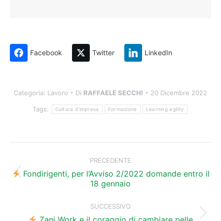
Facebook
Twitter
LinkedIn
Categoria:
Lavoro
Di
RAFFAELE SECCHI
20 Dicembre 2022
Tags:
Cultura d'impresa
Formazione
Learning agility
Naviga
tra
PRECEDENTE
i
Fondirigenti, per l’Avviso 2/2022 domande entro il
Post
18 gennaio
precedente:
post
SUCCESSIVO
Prossimo
Zani Work e il coraggio di cambiare pelle