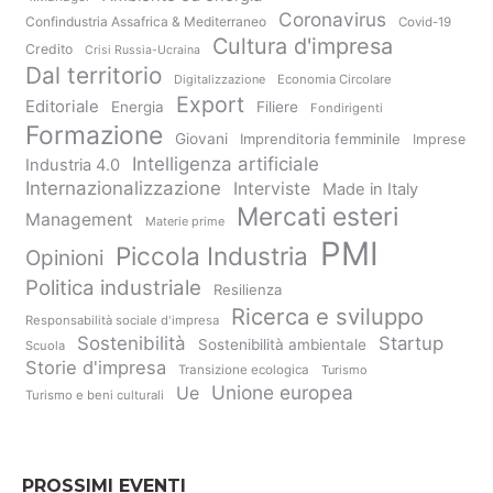
Coronavirus
Confindustria Assafrica & Mediterraneo
Covid-19
Cultura d'impresa
Credito
Crisi Russia-Ucraina
Dal territorio
Digitalizzazione
Economia Circolare
Export
Editoriale
Energia
Filiere
Fondirigenti
Formazione
Giovani
Imprenditoria femminile
Imprese
Intelligenza artificiale
Industria 4.0
Internazionalizzazione
Interviste
Made in Italy
Mercati esteri
Management
Materie prime
PMI
Piccola Industria
Opinioni
Politica industriale
Resilienza
Ricerca e sviluppo
Responsabilità sociale d'impresa
Sostenibilità
Startup
Sostenibilità ambientale
Scuola
Storie d'impresa
Transizione ecologica
Turismo
Unione europea
Ue
Turismo e beni culturali
PROSSIMI EVENTI