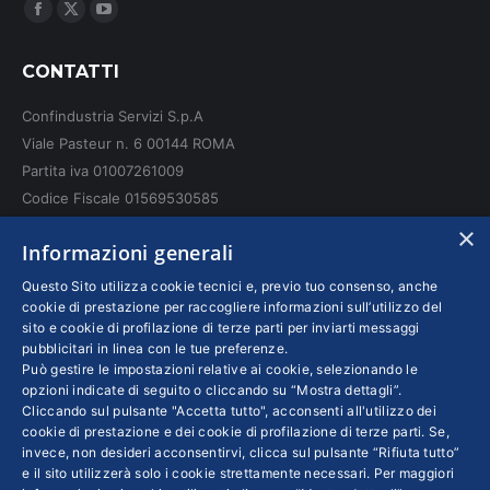
Ci puoi trovare su:
Facebook
X
YouTube
page
page
page
CONTATTI
opens
opens
opens
in
in
in
Confindustria Servizi S.p.A
new
new
new
Viale Pasteur n. 6 00144 ROMA
window
window
window
Partita iva 01007261009
Codice Fiscale 01569530585
N. REA: RM - 6655
×
Informazioni generali
INFO LEGALI
Questo Sito utilizza cookie tecnici e, previo tuo consenso, anche
cookie di prestazione per raccogliere informazioni sull’utilizzo del
sito e cookie di profilazione di terze parti per inviarti messaggi
Colophon editoriali
pubblicitari in linea con le tue preferenze.
Disclaimer
Può gestire le impostazioni relative ai cookie, selezionando le
Privacy
opzioni indicate di seguito o cliccando su “Mostra dettagli”.
Cliccando sul pulsante "Accetta tutto", acconsenti all'utilizzo dei
Coordinate Bancarie
cookie di prestazione e dei cookie di profilazione di terze parti. Se,
invece, non desideri acconsentirvi, clicca sul pulsante “Rifiuta tutto”
e il sito utilizzerà solo i cookie strettamente necessari. Per maggiori