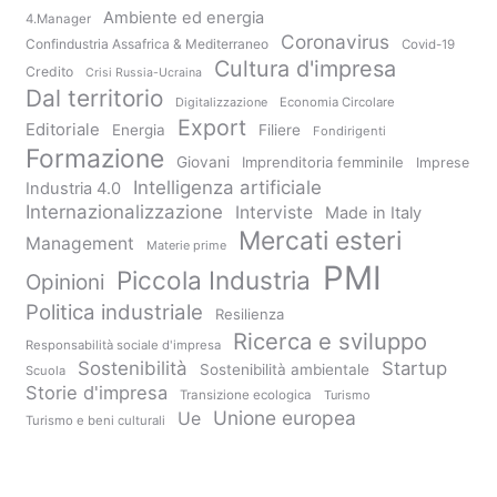
Ambiente ed energia
4.Manager
Coronavirus
Confindustria Assafrica & Mediterraneo
Covid-19
Cultura d'impresa
Credito
Crisi Russia-Ucraina
Dal territorio
Digitalizzazione
Economia Circolare
Export
Editoriale
Energia
Filiere
Fondirigenti
Formazione
Giovani
Imprenditoria femminile
Imprese
Intelligenza artificiale
Industria 4.0
Internazionalizzazione
Interviste
Made in Italy
Mercati esteri
Management
Materie prime
PMI
Piccola Industria
Opinioni
Politica industriale
Resilienza
Ricerca e sviluppo
Responsabilità sociale d'impresa
Sostenibilità
Startup
Sostenibilità ambientale
Scuola
Storie d'impresa
Transizione ecologica
Turismo
Unione europea
Ue
Turismo e beni culturali