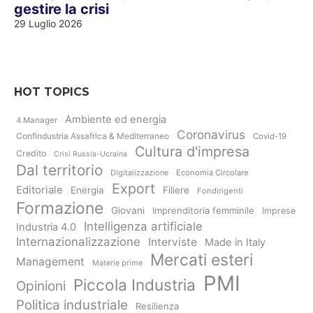
gestire la crisi
29 Luglio 2026
HOT TOPICS
Ambiente ed energia
4.Manager
Coronavirus
Confindustria Assafrica & Mediterraneo
Covid-19
Cultura d'impresa
Credito
Crisi Russia-Ucraina
Dal territorio
Digitalizzazione
Economia Circolare
Export
Editoriale
Energia
Filiere
Fondirigenti
Formazione
Giovani
Imprenditoria femminile
Imprese
Intelligenza artificiale
Industria 4.0
Internazionalizzazione
Interviste
Made in Italy
Mercati esteri
Management
Materie prime
PMI
Piccola Industria
Opinioni
Politica industriale
Resilienza