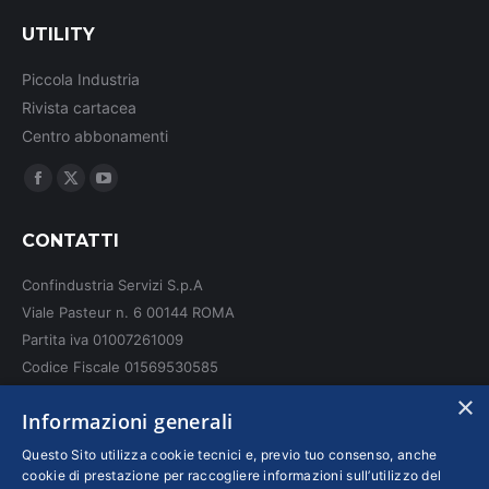
UTILITY
Piccola Industria
Rivista cartacea
Centro abbonamenti
Ci puoi trovare su:
Facebook
X
YouTube
page
page
page
CONTATTI
opens
opens
opens
in
in
in
Confindustria Servizi S.p.A
new
new
new
Viale Pasteur n. 6 00144 ROMA
window
window
window
Partita iva 01007261009
Codice Fiscale 01569530585
N. REA: RM - 6655
×
Informazioni generali
INFO LEGALI
Questo Sito utilizza cookie tecnici e, previo tuo consenso, anche
cookie di prestazione per raccogliere informazioni sull’utilizzo del