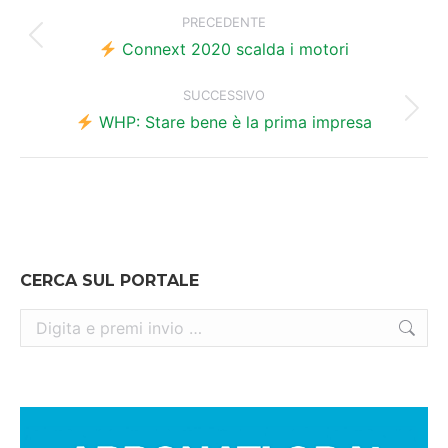
tra
PRECEDENTE
Post
i
Connext 2020 scalda i motori
precedente:
post
SUCCESSIVO
Prossimo
WHP: Stare bene è la prima impresa
post:
CERCA SUL PORTALE
Cerca: