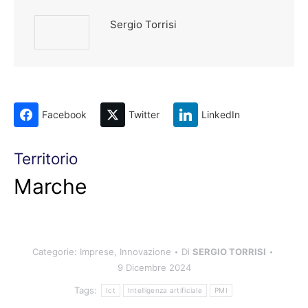
Sergio Torrisi
Facebook
Twitter
LinkedIn
Territorio
Marche
Categorie:
Imprese
,
Innovazione
Di
SERGIO TORRISI
9 Dicembre 2024
Tags:
Ict
Intelligenza artificiale
PMI