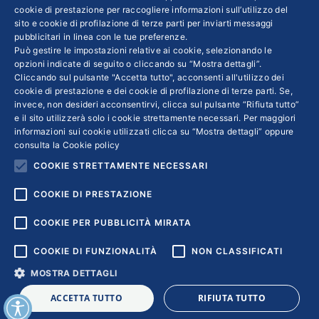
cookie di prestazione per raccogliere informazioni sull’utilizzo del
sito e cookie di profilazione di terze parti per inviarti messaggi
Colophon editoriali
pubblicitari in linea con le tue preferenze.
Disclaimer
Può gestire le impostazioni relative ai cookie, selezionando le
Privacy
opzioni indicate di seguito o cliccando su “Mostra dettagli”.
Cliccando sul pulsante "Accetta tutto", acconsenti all'utilizzo dei
Coordinate Bancarie
cookie di prestazione e dei cookie di profilazione di terze parti. Se,
invece, non desideri acconsentirvi, clicca sul pulsante “Rifiuta tutto”
e il sito utilizzerà solo i cookie strettamente necessari. Per maggiori
informazioni sui cookie utilizzati clicca su “Mostra dettagli” oppure
consulta la
Cookie policy
COOKIE STRETTAMENTE NECESSARI
COOKIE DI PRESTAZIONE
COOKIE PER PUBBLICITÀ MIRATA
COOKIE DI FUNZIONALITÀ
NON CLASSIFICATI
MOSTRA DETTAGLI
Copyright © 2018 | Confindustria Servizi S.p.a. Partita iva
ACCETTA TUTTO
RIFIUTA TUTTO
01007261009