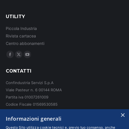
UTILITY
Piccola Industria
Rivista cartacea
Centro abbonamenti
Ci puoi trovare su:
Facebook
X
YouTube
page
page
page
CONTATTI
opens
opens
opens
in
in
in
Confindustria Servizi S.p.A
new
new
new
Viale Pasteur n. 6 00144 ROMA
window
window
window
Partita iva 01007261009
Codice Fiscale 01569530585
N. REA: RM - 6655
×
Informazioni generali
INFO LEGALI
Questo Sito utilizza cookie tecnici e, previo tuo consenso, anche