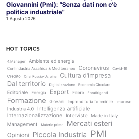
Giovannini (Pmi): “Senza dati non c’è
politica industriale”
1 Agosto 2026
HOT TOPICS
Ambiente ed energia
4.Manager
Coronavirus
Confindustria Assafrica & Mediterraneo
Covid-19
Cultura d'impresa
Credito
Crisi Russia-Ucraina
Dal territorio
Digitalizzazione
Economia Circolare
Export
Editoriale
Energia
Filiere
Fondirigenti
Formazione
Giovani
Imprenditoria femminile
Imprese
Intelligenza artificiale
Industria 4.0
Internazionalizzazione
Interviste
Made in Italy
Mercati esteri
Management
Materie prime
PMI
Piccola Industria
Opinioni