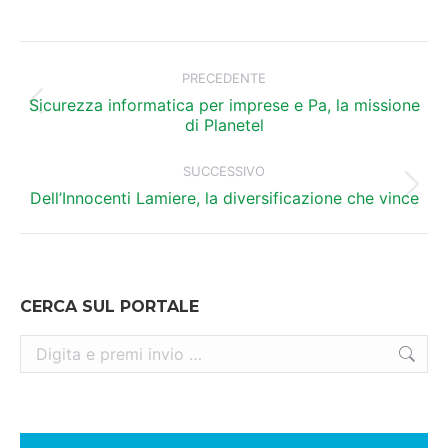
Naviga
tra
PRECEDENTE
i
Sicurezza informatica per imprese e Pa, la missione
Post
di Planetel
precedente:
post
SUCCESSIVO
Prossimo
Dell’Innocenti Lamiere, la diversificazione che vince
post:
CERCA SUL PORTALE
Cerca: