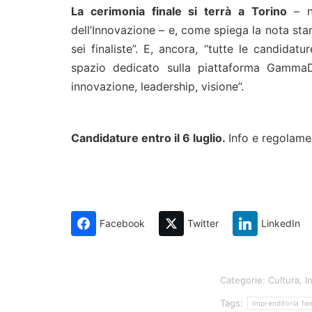
La cerimonia finale si terrà a Torino
– ne
dell’Innovazione – e, come spiega la nota stam
sei finaliste”. E, ancora, “tutte le candidat
spazio dedicato sulla piattaforma GammaD
innovazione, leadership, visione”.
Candidature entro il 6 luglio.
Info e regolam
Facebook
Twitter
LinkedIn
Categorie:
Cultura
,
I
Tags:
Imprenditoria fe