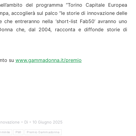
ll’ambito del programma “Torino Capitale Europea
pa, accoglierà sul palco “le storie di innovazione delle
ure che entreranno nella ‘short-list Fab50’ avranno uno
onna che, dal 2004, racconta e diffonde storie di
ento su
www.gammadonna.it/premio
nnovazione
Di
10 Giugno 2025
mminile
PMI
Premio Gammadonna