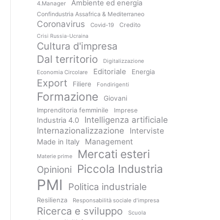
Ambiente ed energia
4.Manager
Confindustria Assafrica & Mediterraneo
Coronavirus
Credito
Covid-19
Crisi Russia-Ucraina
Cultura d'impresa
Dal territorio
Digitalizzazione
Editoriale
Energia
Economia Circolare
Export
Filiere
Fondirigenti
Formazione
Giovani
Imprenditoria femminile
Imprese
Intelligenza artificiale
Industria 4.0
Internazionalizzazione
Interviste
Management
Made in Italy
Mercati esteri
Materie prime
Piccola Industria
Opinioni
PMI
Politica industriale
Resilienza
Responsabilità sociale d'impresa
Ricerca e sviluppo
Scuola