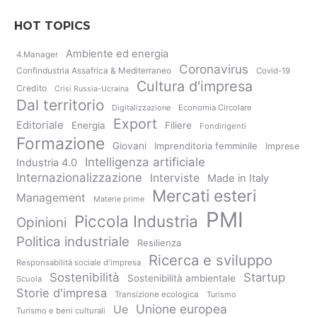
HOT TOPICS
Ambiente ed energia
4.Manager
Coronavirus
Confindustria Assafrica & Mediterraneo
Covid-19
Cultura d'impresa
Credito
Crisi Russia-Ucraina
Dal territorio
Digitalizzazione
Economia Circolare
Export
Editoriale
Energia
Filiere
Fondirigenti
Formazione
Giovani
Imprenditoria femminile
Imprese
Intelligenza artificiale
Industria 4.0
Internazionalizzazione
Interviste
Made in Italy
Mercati esteri
Management
Materie prime
PMI
Piccola Industria
Opinioni
Politica industriale
Resilienza
Ricerca e sviluppo
Responsabilità sociale d'impresa
Sostenibilità
Startup
Sostenibilità ambientale
Scuola
Storie d'impresa
Transizione ecologica
Turismo
Unione europea
Ue
Turismo e beni culturali