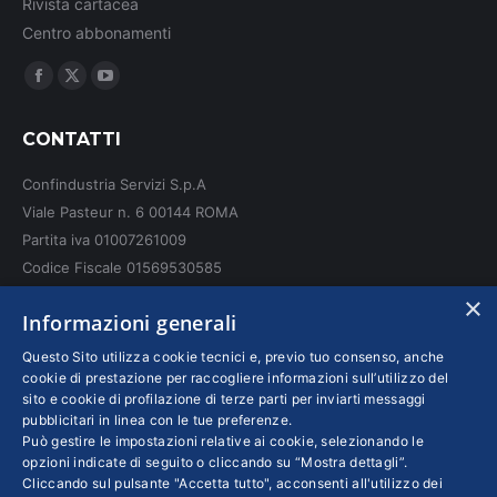
Rivista cartacea
Centro abbonamenti
Ci puoi trovare su:
Facebook
X
YouTube
page
page
page
CONTATTI
opens
opens
opens
in
in
in
Confindustria Servizi S.p.A
new
new
new
Viale Pasteur n. 6 00144 ROMA
window
window
window
Partita iva 01007261009
Codice Fiscale 01569530585
N. REA: RM - 6655
×
Informazioni generali
INFO LEGALI
Questo Sito utilizza cookie tecnici e, previo tuo consenso, anche
cookie di prestazione per raccogliere informazioni sull’utilizzo del
sito e cookie di profilazione di terze parti per inviarti messaggi
Colophon editoriali
pubblicitari in linea con le tue preferenze.
Disclaimer
Può gestire le impostazioni relative ai cookie, selezionando le
Privacy
opzioni indicate di seguito o cliccando su “Mostra dettagli”.
Cliccando sul pulsante "Accetta tutto", acconsenti all'utilizzo dei
Coordinate Bancarie