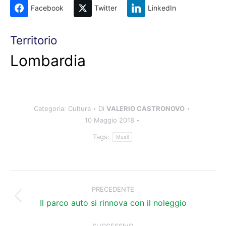
Facebook
Twitter
LinkedIn
Territorio
Lombardia
Categoria:
Cultura
Di
VALERIO CASTRONOVO
10 Maggio 2018
Tags:
Musil
Naviga
tra
PRECEDENTE
Post
i
Il parco auto si rinnova con il noleggio
precedente:
post