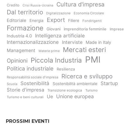
Cultura d'impresa
Credito
Crisi Russia-Ucraina
Dal territorio
Digitalizzazione
Economia Circolare
Export
Editoriale
Energia
Filiere
Fondirigenti
Formazione
Giovani
Imprenditoria femminile
Imprese
Intelligenza artificiale
Industria 4.0
Internazionalizzazione
Interviste
Made in Italy
Mercati esteri
Management
Materie prime
PMI
Piccola Industria
Opinioni
Politica industriale
Resilienza
Ricerca e sviluppo
Responsabilità sociale d'impresa
Sostenibilità
Startup
Sostenibilità ambientale
Scuola
Storie d'impresa
Transizione ecologica
Turismo
Unione europea
Ue
Turismo e beni culturali
PROSSIMI EVENTI