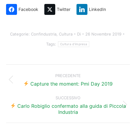
Facebook
Twitter
LinkedIn
Categorie:
Confindustria
,
Cultura
Di
26 Novembre 2019
Tags:
Cultura d'impresa
Naviga
tra
PRECEDENTE
Post
i
Capture the moment: Pmi Day 2019
precedente:
post
SUCCESSIVO
Carlo Robiglio confermato alla guida di Piccola
Prossimo
Industria
post: