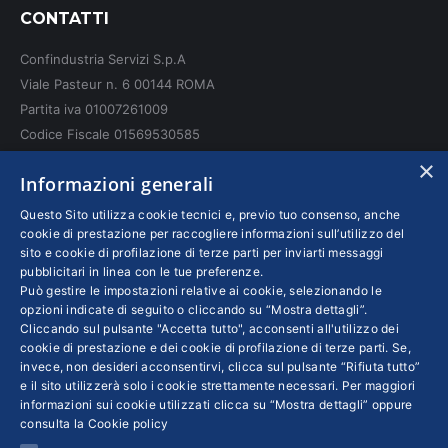
CONTATTI
opens
opens
opens
in
in
in
Confindustria Servizi S.p.A
new
new
new
Viale Pasteur n. 6 00144 ROMA
window
window
window
Partita iva 01007261009
Codice Fiscale 01569530585
N. REA: RM - 6655
×
Informazioni generali
INFO LEGALI
Questo Sito utilizza cookie tecnici e, previo tuo consenso, anche
cookie di prestazione per raccogliere informazioni sull’utilizzo del
sito e cookie di profilazione di terze parti per inviarti messaggi
Colophon editoriali
pubblicitari in linea con le tue preferenze.
Disclaimer
Può gestire le impostazioni relative ai cookie, selezionando le
Privacy
opzioni indicate di seguito o cliccando su “Mostra dettagli”.
Cliccando sul pulsante "Accetta tutto", acconsenti all'utilizzo dei
Coordinate Bancarie
cookie di prestazione e dei cookie di profilazione di terze parti. Se,
invece, non desideri acconsentirvi, clicca sul pulsante “Rifiuta tutto”
e il sito utilizzerà solo i cookie strettamente necessari. Per maggiori
informazioni sui cookie utilizzati clicca su “Mostra dettagli” oppure
consulta la
Cookie policy