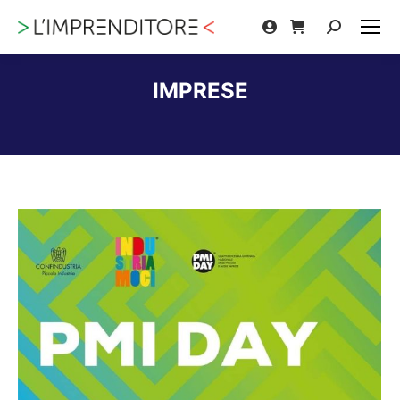
Cerca:
IMPRESE
Tu sei qui: