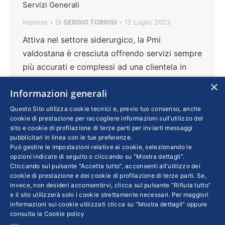
Servizi Generali
Imprese
Di
SERGIO TORRISI
12 Luglio 2023
Attiva nel settore siderurgico, la Pmi
valdostana è cresciuta offrendo servizi sempre
più accurati e complessi ad una clientela in
massima parte estera. A guidarla è il
×
Informazioni generali
presidente e Ad Francesco Turcato, che crede
fortemente nello spirito di squadra e ha messo
Questo Sito utilizza cookie tecnici e, previo tuo consenso, anche
cookie di prestazione per raccogliere informazioni sull’utilizzo del
a disposizione dei propri dipendenti – oggi 115
sito e cookie di profilazione di terze parti per inviarti messaggi
– uno sportello apposito per gestire necessità
pubblicitari in linea con le tue preferenze.
Può gestire le impostazioni relative ai cookie, selezionando le
ed esigenze. E sulle prospettive della
opzioni indicate di seguito o cliccando su “Mostra dettagli”.
siderurgia in Italia molto dipenderà
Cliccando sul pulsante "Accetta tutto", acconsenti all'utilizzo dei
dall’evoluzione del conflitto in Ucraina
cookie di prestazione e dei cookie di profilazione di terze parti. Se,
invece, non desideri acconsentirvi, clicca sul pulsante “Rifiuta tutto”
e il sito utilizzerà solo i cookie strettamente necessari. Per maggiori
informazioni sui cookie utilizzati clicca su “Mostra dettagli” oppure
consulta la
Cookie policy