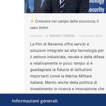
Crescere nel campo della sicurezza, il
caso Astim
Imprese
Di
SERGIO TORRISI
7 Dicembre 2021
La Pmi di Ravenna offre servizi e
soluzioni integrate ad alta tecnologia per
il settore industriale, navale e della difesa
e relativamente in poco tempo si è
guadagnata la fiducia di istituzioni
importanti come la Marina Militare
italiana. Merito anche della politica di
investimento in ricerca e innovazione che
il fondatore e Ad Maurizio Minghelli ha
Informazioni generali
intrapreso una decina di anni fa