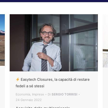
Easytech Closures, la capacità di restare
fedeli a sé stessi
Economia
,
Imprese
Di
SERGIO TORRISI
24 Gennaio 2022