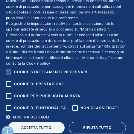
ha consentito di mantenere tutto il personale.
Questo Sito utilizza cookie tecnici e, previo tuo consenso, anche
cookie di prestazione per raccogliere informazioni sull’utilizzo del
Oggi l’amministratore unico Luciano Balloi
sito e cookie di profilazione di terze parti per inviarti messaggi
affronta il caro energia e materie prime, con
pubblicitari in linea con le tue preferenze.
Può gestire le impostazioni relative ai cookie, selezionando le
prezzi che aumentano a commesse già
opzioni indicate di seguito o cliccando su “Mostra dettagli”.
definite. Un esempio è il ferro: “Se lo rifiutiamo
Cliccando sul pulsante "Accetta tutto", acconsenti all'utilizzo dei
non ce lo rimandano più”
cookie di prestazione e dei cookie di profilazione di terze parti. Se,
invece, non desideri acconsentirvi, clicca sul pulsante “Rifiuta tutto”
e il sito utilizzerà solo i cookie strettamente necessari. Per maggiori
informazioni sui cookie utilizzati clicca su “Mostra dettagli” oppure
consulta la
Cookie policy
COOKIE STRETTAMENTE NECESSARI
←
1
…
40
41
42
43
44
…
78
→
COOKIE DI PRESTAZIONE
COOKIE PER PUBBLICITÀ MIRATA
COOKIE DI FUNZIONALITÀ
NON CLASSIFICATI
MOSTRA DETTAGLI
Copyright © 2018 | Confindustria Servizi S.p.a. Partita iva
ACCETTA TUTTO
RIFIUTA TUTTO
01007261009