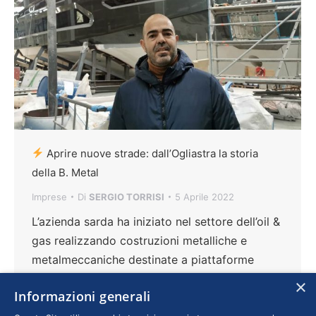
Aprire nuove strade: dall’Ogliastra la storia
della B. Metal
Imprese
Di
SERGIO TORRISI
5 Aprile 2022
L’azienda sarda ha iniziato nel settore dell’oil &
gas realizzando costruzioni metalliche e
metalmeccaniche destinate a piattaforme
onshore e offshore. Con la crisi nel 2015 ha
×
Informazioni generali
virato verso la carpenteria navale, scelta che