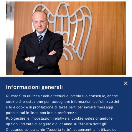
×
Un dovere e un’opportunità
Informazioni generali
Economia
,
Imprese
Di
VINCENZO BOCCIA
Questo Sito utilizza cookie tecnici e, previo tuo consenso, anche
6 Agosto 2013
cookie di prestazione per raccogliere informazioni sull’utilizzo del
sito e cookie di profilazione di terze parti per inviarti messaggi
Lo sviluppo sostenibile è quello sviluppo in
pubblicitari in linea con le tue preferenze.
Può gestire le impostazioni relative ai cookie, selezionando le
grado di soddisfare i bisogni del presente
opzioni indicate di seguito o cliccando su “Mostra dettagli”.
senza compromettere la possibilità delle
Cliccando sul pulsante "Accetta tutto", acconsenti all'utilizzo dei