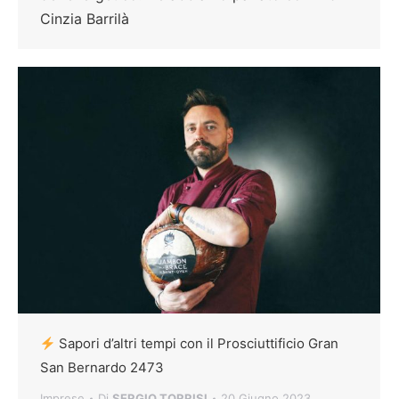
Cinzia Barrilà
Sapori d’altri tempi con il Prosciuttificio Gran
San Bernardo 2473
Imprese
Di
SERGIO TORRISI
20 Giugno 2023