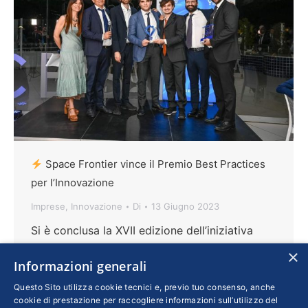
Space Frontier vince il Premio Best Practices
per l’Innovazione
Imprese
,
Innovazione
Di
13 Giugno 2023
Si è conclusa la XVII edizione dell’iniziativa
organizzata da Confindustria Salerno. Sul
×
Informazioni generali
podio un’azienda attiva nel settore Aerospazio.
Soddisfazione da parte del presidente
Questo Sito utilizza cookie tecnici e, previo tuo consenso, anche
cookie di prestazione per raccogliere informazioni sull’utilizzo del
Francesco Serravalle: “Il pensiero va già al