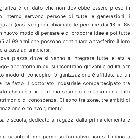
nagrafica è un dato che non dovrebbe essere preso in
o interno servono persone di tutte le generazioni: i
 ragazzi (così vengono chiamate le persone dai 18 ai 65
n nuovo modo di pensare e di proporre idee e poi tutte
5 ai 99 anni che possono continuare a trasferire il loro
re a casa ad annoiarsi.
va piazza dove si vanno a integrare tutte le età e
go-laboratorio in cui si incontrano giovani e adulti per
sto modo di concepire l’organizzazione è affidata ad un
 ha fatto il dottorato industriale compartecipato tra
modo che ci sia un proficuo scambio continuo in cui tutti
rimonio di conoscenza. Ci sono tre zone, tre ambiti di
ormazione e coinvolgimento.
sa e scuola, dedicato ai ragazzi dalla prima elementare
i durante il loro percorso formativo non si limitino a