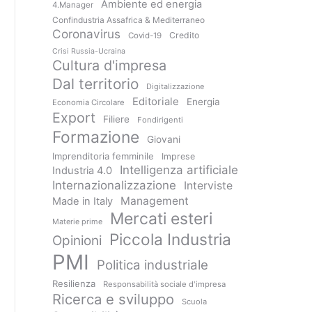
Ambiente ed energia
4.Manager
Confindustria Assafrica & Mediterraneo
Coronavirus
Credito
Covid-19
Crisi Russia-Ucraina
Cultura d'impresa
Dal territorio
Digitalizzazione
Editoriale
Energia
Economia Circolare
Export
Filiere
Fondirigenti
Formazione
Giovani
Imprenditoria femminile
Imprese
Intelligenza artificiale
Industria 4.0
Internazionalizzazione
Interviste
Management
Made in Italy
Mercati esteri
Materie prime
Piccola Industria
Opinioni
PMI
Politica industriale
Resilienza
Responsabilità sociale d'impresa
Ricerca e sviluppo
Scuola