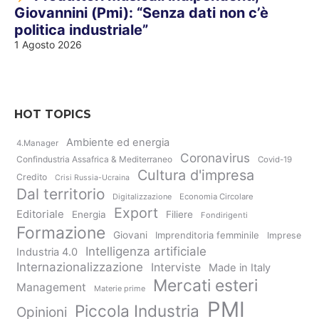
Giovannini (Pmi): “Senza dati non c’è
politica industriale”
1 Agosto 2026
HOT TOPICS
Ambiente ed energia
4.Manager
Coronavirus
Confindustria Assafrica & Mediterraneo
Covid-19
Cultura d'impresa
Credito
Crisi Russia-Ucraina
Dal territorio
Digitalizzazione
Economia Circolare
Export
Editoriale
Energia
Filiere
Fondirigenti
Formazione
Giovani
Imprenditoria femminile
Imprese
Intelligenza artificiale
Industria 4.0
Internazionalizzazione
Interviste
Made in Italy
Mercati esteri
Management
Materie prime
PMI
Piccola Industria
Opinioni