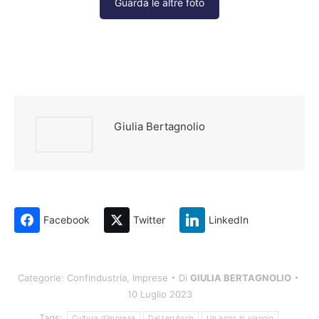
Guarda le altre foto
Giulia Bertagnolio
Facebook
Twitter
LinkedIn
Categorie:
Confindustria
,
Imprese
Di
GIULIA BERTAGNOLIO
10 Luglio 2023
Tags:
Cultura d'impresa
Dal territorio
Un anno in viaggio