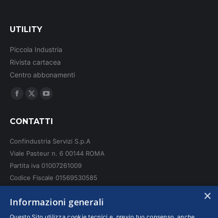
UTILITY
Piccola Industria
Rivista cartacea
Centro abbonamenti
Ci puoi trovare su:
Facebook
X
YouTube
page
page
page
CONTATTI
opens
opens
opens
in
in
in
Confindustria Servizi S.p.A
new
new
new
Viale Pasteur n. 6 00144 ROMA
window
window
window
Partita iva 01007261009
Codice Fiscale 01569530585
N. REA: RM - 6655
×
Informazioni generali
INFO LEGALI
Questo Sito utilizza cookie tecnici e, previo tuo consenso, anche