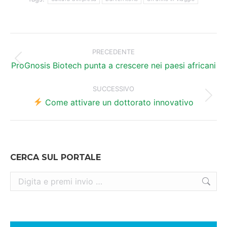
Naviga
tra
PRECEDENTE
Post
i
ProGnosis Biotech punta a crescere nei paesi africani
precedente:
post
SUCCESSIVO
Prossimo
Come attivare un dottorato innovativo
post:
CERCA SUL PORTALE
Cerca: