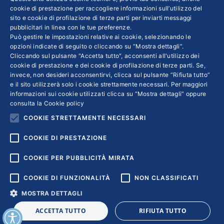
cookie di prestazione per raccogliere informazioni sull’utilizzo del
sito e cookie di profilazione di terze parti per inviarti messaggi
Colophon editoriali
pubblicitari in linea con le tue preferenze.
Disclaimer
Può gestire le impostazioni relative ai cookie, selezionando le
Privacy
opzioni indicate di seguito o cliccando su “Mostra dettagli”.
Cliccando sul pulsante "Accetta tutto", acconsenti all'utilizzo dei
Coordinate Bancarie
cookie di prestazione e dei cookie di profilazione di terze parti. Se,
invece, non desideri acconsentirvi, clicca sul pulsante “Rifiuta tutto”
e il sito utilizzerà solo i cookie strettamente necessari. Per maggiori
informazioni sui cookie utilizzati clicca su “Mostra dettagli” oppure
consulta la
Cookie policy
COOKIE STRETTAMENTE NECESSARI
COOKIE DI PRESTAZIONE
COOKIE PER PUBBLICITÀ MIRATA
COOKIE DI FUNZIONALITÀ
NON CLASSIFICATI
MOSTRA DETTAGLI
Copyright © 2018 | Confindustria Servizi S.p.a. Partita iva
ACCETTA TUTTO
RIFIUTA TUTTO
01007261009