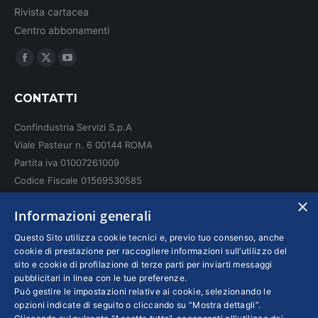
Rivista cartacea
Centro abbonamenti
Ci puoi trovare su:
Facebook
X
YouTube
page
page
page
CONTATTI
opens
opens
opens
in
in
in
Confindustria Servizi S.p.A
new
new
new
Viale Pasteur n. 6 00144 ROMA
window
window
window
Partita iva 01007261009
Codice Fiscale 01569530585
N. REA: RM - 6655
×
Informazioni generali
INFO LEGALI
Questo Sito utilizza cookie tecnici e, previo tuo consenso, anche
cookie di prestazione per raccogliere informazioni sull’utilizzo del
sito e cookie di profilazione di terze parti per inviarti messaggi
Colophon editoriali
pubblicitari in linea con le tue preferenze.
Disclaimer
Può gestire le impostazioni relative ai cookie, selezionando le
Privacy
opzioni indicate di seguito o cliccando su “Mostra dettagli”.