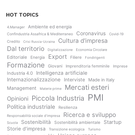
HOT TOPICS
Ambiente ed energia
4.Manager
Coronavirus
Confindustria Assafrica & Mediterraneo
Covid-19
Cultura d'impresa
Credito
Crisi Russia-Ucraina
Dal territorio
Digitalizzazione
Economia Circolare
Export
Editoriale
Energia
Filiere
Fondirigenti
Formazione
Giovani
Imprenditoria femminile
Imprese
Intelligenza artificiale
Industria 4.0
Internazionalizzazione
Interviste
Made in Italy
Mercati esteri
Management
Materie prime
PMI
Piccola Industria
Opinioni
Politica industriale
Resilienza
Ricerca e sviluppo
Responsabilità sociale d'impresa
Sostenibilità
Startup
Sostenibilità ambientale
Scuola
Storie d'impresa
Transizione ecologica
Turismo