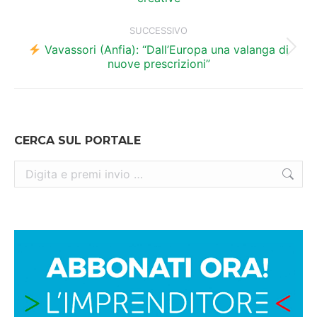
precedente:
post
SUCCESSIVO
Vavassori (Anfia): “Dall’Europa una valanga di
Prossimo
nuove prescrizioni”
post:
CERCA SUL PORTALE
Cerca: