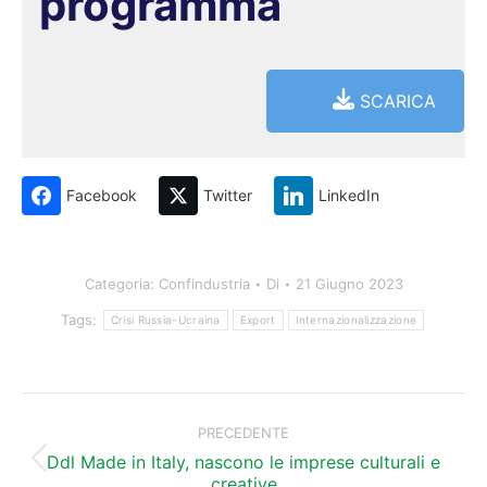
programma
SCARICA
Facebook
Twitter
LinkedIn
Categoria:
Confindustria
Di
21 Giugno 2023
Tags:
Crisi Russia-Ucraina
Export
Internazionalizzazione
Naviga
tra
PRECEDENTE
i
Ddl Made in Italy, nascono le imprese culturali e
Post
creative