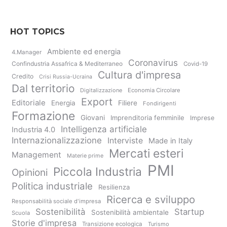
HOT TOPICS
Ambiente ed energia
4.Manager
Coronavirus
Confindustria Assafrica & Mediterraneo
Covid-19
Cultura d'impresa
Credito
Crisi Russia-Ucraina
Dal territorio
Digitalizzazione
Economia Circolare
Export
Editoriale
Energia
Filiere
Fondirigenti
Formazione
Giovani
Imprenditoria femminile
Imprese
Intelligenza artificiale
Industria 4.0
Internazionalizzazione
Interviste
Made in Italy
Mercati esteri
Management
Materie prime
PMI
Piccola Industria
Opinioni
Politica industriale
Resilienza
Ricerca e sviluppo
Responsabilità sociale d'impresa
Sostenibilità
Startup
Sostenibilità ambientale
Scuola
Storie d'impresa
Transizione ecologica
Turismo