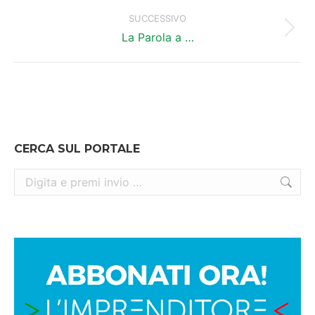
post
SUCCESSIVO
Prossimo
La Parola a …
post:
CERCA SUL PORTALE
Cerca: