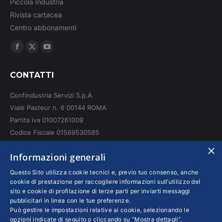
Piccola Industria
Rivista cartacea
Centro abbonamenti
Ci puoi trovare su:
Facebook
X
YouTube
page
page
page
CONTATTI
opens
opens
opens
in
in
in
Confindustria Servizi S.p.A
new
new
new
Viale Pasteur n. 6 00144 ROMA
window
window
window
Partita iva 01007261009
Codice Fiscale 01569530585
N. REA: RM - 6655
×
Informazioni generali
INFO LEGALI
Questo Sito utilizza cookie tecnici e, previo tuo consenso, anche
cookie di prestazione per raccogliere informazioni sull’utilizzo del
sito e cookie di profilazione di terze parti per inviarti messaggi
Colophon editoriali
pubblicitari in linea con le tue preferenze.
Disclaimer
Può gestire le impostazioni relative ai cookie, selezionando le
Privacy
opzioni indicate di seguito o cliccando su “Mostra dettagli”.