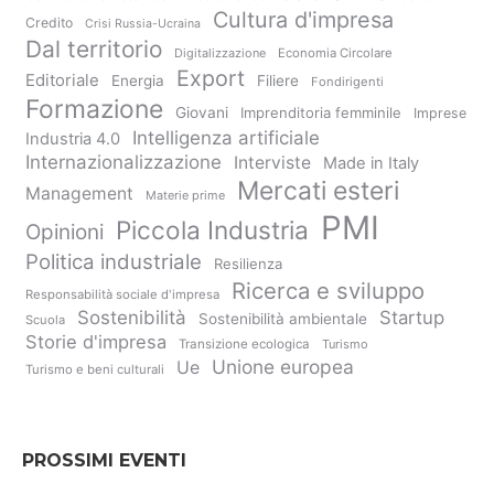
Cultura d'impresa
Credito
Crisi Russia-Ucraina
Dal territorio
Digitalizzazione
Economia Circolare
Export
Editoriale
Energia
Filiere
Fondirigenti
Formazione
Giovani
Imprenditoria femminile
Imprese
Intelligenza artificiale
Industria 4.0
Internazionalizzazione
Interviste
Made in Italy
Mercati esteri
Management
Materie prime
PMI
Piccola Industria
Opinioni
Politica industriale
Resilienza
Ricerca e sviluppo
Responsabilità sociale d'impresa
Sostenibilità
Startup
Sostenibilità ambientale
Scuola
Storie d'impresa
Transizione ecologica
Turismo
Unione europea
Ue
Turismo e beni culturali
PROSSIMI EVENTI