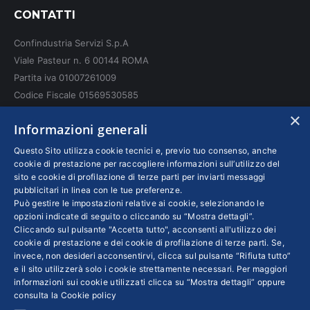
page
page
page
CONTATTI
opens
opens
opens
in
in
in
Confindustria Servizi S.p.A
new
new
new
Viale Pasteur n. 6 00144 ROMA
window
window
window
Partita iva 01007261009
Codice Fiscale 01569530585
N. REA: RM - 6655
×
Informazioni generali
INFO LEGALI
Questo Sito utilizza cookie tecnici e, previo tuo consenso, anche
cookie di prestazione per raccogliere informazioni sull’utilizzo del
sito e cookie di profilazione di terze parti per inviarti messaggi
Colophon editoriali
pubblicitari in linea con le tue preferenze.
Disclaimer
Può gestire le impostazioni relative ai cookie, selezionando le
Privacy
opzioni indicate di seguito o cliccando su “Mostra dettagli”.
Cliccando sul pulsante "Accetta tutto", acconsenti all'utilizzo dei
Coordinate Bancarie
cookie di prestazione e dei cookie di profilazione di terze parti. Se,
invece, non desideri acconsentirvi, clicca sul pulsante “Rifiuta tutto”
e il sito utilizzerà solo i cookie strettamente necessari. Per maggiori
informazioni sui cookie utilizzati clicca su “Mostra dettagli” oppure
consulta la
Cookie policy