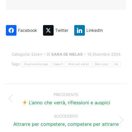
Facebook
Twitter
LinkedIn
Categoria:
Esteri
Di
SARA DE MELAS
16 Dicembre 2024
Tags:
BusinessEurope
Export
Mercati esteri
Mercosur
Ue
Naviga
tra
PRECEDENTE
Post
i
L’anno che verrà, riflessioni e auspici
precedente:
post
SUCCESSIVO
Prossimo
Attrarre per competere, competere per attrarre
post: