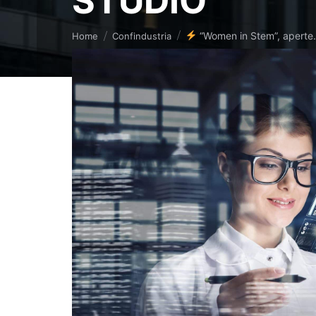
STUDIO
Tu sei qui:
“Women in Stem”, apert
Home
Confindustria