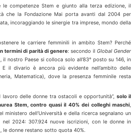
le competenze Stem e giunto alla terza edizione, il
ività che la Fondazione Mai porta avanti dal 2004 per
vata, incoraggiando le sinergie tra imprese, mondo della
tenere le carriere femminili in ambito Stem? Perché
 in termini di parità di genere
: secondo il
Global Gender
l nostro Paese si colloca solo all’83° posto su 146, in
. E il divario è ancora più evidente nell’ambito delle
gneria, Matematica), dove la presenza femminile resta
 lavoro delle donne tra ostacoli e opportunità”,
solo il
aurea Stem, contro quasi il 40% dei colleghi maschi
,
el ministero dell’Università e della ricerca segnalano un
 nel 2024: 307.924 nuove iscrizioni, con le donne in
m, le donne restano sotto quota 40%.