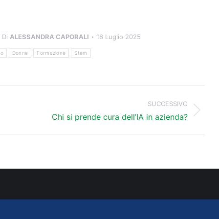
Di
ALESSANDRA CAPORALI
16 Luglio 2025
io
Donne
Formazione
Stem
SUCCESSIVO
Prossimo
Chi si prende cura dell’IA in azienda?
post:
ATTI
INFO LEGALI