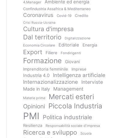
Ambiente ed energia
4.Manager
Confindustria Assafrica & Mediterraneo
Coronavirus
Credito
Covid-19
Crisi Russia-Ucraina
Cultura d'impresa
Dal territorio
Digitalizzazione
Editoriale
Energia
Economia Circolare
Export
Filiere
Fondirigenti
Formazione
Giovani
Imprenditoria femminile
Imprese
Intelligenza artificiale
Industria 4.0
Internazionalizzazione
Interviste
Management
Made in Italy
Mercati esteri
Materie prime
Piccola Industria
Opinioni
PMI
Politica industriale
Resilienza
Responsabilità sociale d'impresa
Ricerca e sviluppo
Scuola