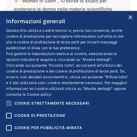
“Women in Stem”, 10 borse di studio per
sostenere le donne nelle materie scientifiche
×
Lavoro
Di
SERENA TEHINI
18 Novembre 2021
Informazioni generali
Promosso dalla Fondazione Giuseppina Mai di
Questo Sito utilizza cookie tecnici e, previo tuo consenso, anche
cookie di prestazione per raccogliere informazioni sull’utilizzo del
Confindustria, in collaborazione con la
sito e cookie di profilazione di terze parti per inviarti messaggi
Fondazione Bracco e il supporto del governo
pubblicitari in linea con le tue preferenze.
Può gestire le impostazioni relative ai cookie, selezionando le
del Québec, il progetto è rivolto alle
opzioni indicate di seguito o cliccando su “Mostra dettagli”.
studentesse che frequentano il primo anno di
Cliccando sul pulsante "Accetta tutto", acconsenti all'utilizzo dei
un corso magistrale in discipline scientifiche.
cookie di prestazione e dei cookie di profilazione di terze parti. Se,
invece, non desideri acconsentirvi, clicca sul pulsante “Rifiuta tutto”
Per candidarsi c’è tempo fino al 7 gennaio
e il sito utilizzerà solo i cookie strettamente necessari. Per maggiori
informazioni sui cookie utilizzati clicca su “Mostra dettagli” oppure
consulta la
Cookie policy
COOKIE STRETTAMENTE NECESSARI
1
2
→
COOKIE DI PRESTAZIONE
COOKIE PER PUBBLICITÀ MIRATA