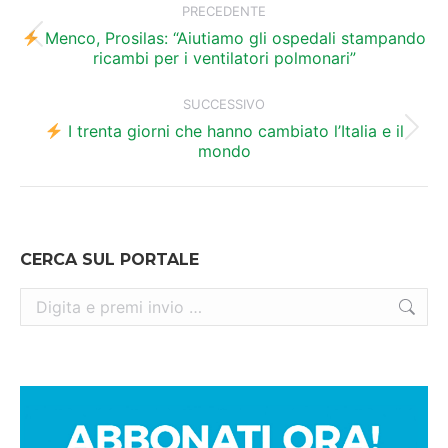
tra
PRECEDENTE
i
Menco, Prosilas: “Aiutiamo gli ospedali stampando
Post
ricambi per i ventilatori polmonari”
precedente:
post
SUCCESSIVO
I trenta giorni che hanno cambiato l’Italia e il
Prossimo
mondo
post:
CERCA SUL PORTALE
Cerca: