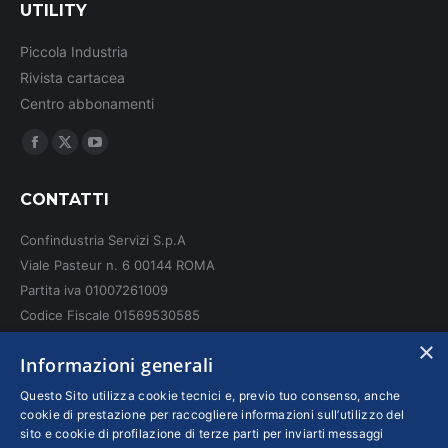
UTILITY
Piccola Industria
Rivista cartacea
Centro abbonamenti
Ci puoi trovare su:
Facebook
X
YouTube
page
page
page
CONTATTI
opens
opens
opens
in
in
in
Confindustria Servizi S.p.A
new
new
new
Viale Pasteur n. 6 00144 ROMA
window
window
window
Partita iva 01007261009
Codice Fiscale 01569530585
N. REA: RM - 6655
×
Informazioni generali
INFO LEGALI
Questo Sito utilizza cookie tecnici e, previo tuo consenso, anche
cookie di prestazione per raccogliere informazioni sull’utilizzo del
sito e cookie di profilazione di terze parti per inviarti messaggi
Colophon editoriali