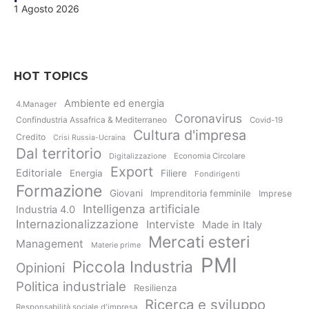
1 Agosto 2026
HOT TOPICS
Ambiente ed energia
4.Manager
Coronavirus
Confindustria Assafrica & Mediterraneo
Covid-19
Cultura d'impresa
Credito
Crisi Russia-Ucraina
Dal territorio
Digitalizzazione
Economia Circolare
Export
Editoriale
Energia
Filiere
Fondirigenti
Formazione
Giovani
Imprenditoria femminile
Imprese
Intelligenza artificiale
Industria 4.0
Internazionalizzazione
Interviste
Made in Italy
Mercati esteri
Management
Materie prime
PMI
Piccola Industria
Opinioni
Politica industriale
Resilienza
Ricerca e sviluppo
Responsabilità sociale d'impresa