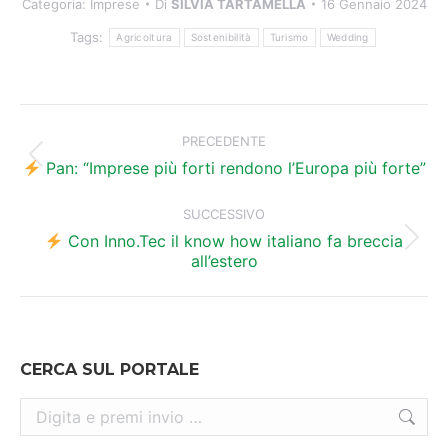
Categoria:
Imprese
Di
SILVIA TARTAMELLA
16 Gennaio 2024
Tags:
Agricoltura
Sostenibilità
Turismo
Wedding
Naviga
tra
PRECEDENTE
Post
i
Pan: “Imprese più forti rendono l’Europa più forte”
precedente:
post
SUCCESSIVO
Con Inno.Tec il know how italiano fa breccia
Prossimo
all’estero
post:
CERCA SUL PORTALE
Cerca: