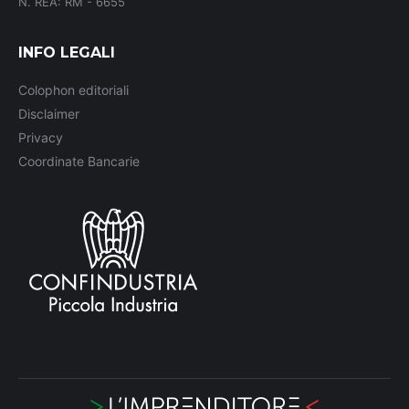
N. REA: RM - 6655
INFO LEGALI
Colophon editoriali
Disclaimer
Privacy
Coordinate Bancarie