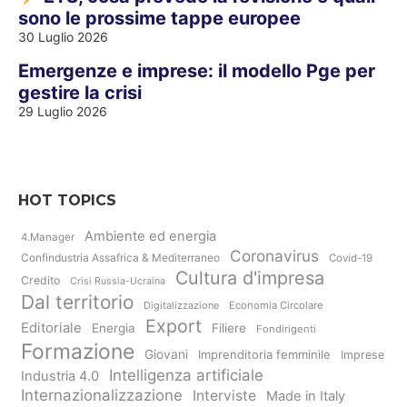
sono le prossime tappe europee
30 Luglio 2026
Emergenze e imprese: il modello Pge per
gestire la crisi
29 Luglio 2026
HOT TOPICS
Ambiente ed energia
4.Manager
Coronavirus
Confindustria Assafrica & Mediterraneo
Covid-19
Cultura d'impresa
Credito
Crisi Russia-Ucraina
Dal territorio
Digitalizzazione
Economia Circolare
Export
Editoriale
Energia
Filiere
Fondirigenti
Formazione
Giovani
Imprenditoria femminile
Imprese
Intelligenza artificiale
Industria 4.0
Internazionalizzazione
Interviste
Made in Italy