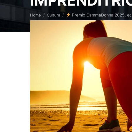
IMPRENDITRI
Tu sei qui:
Premio GammaDonna 2025, e
Home
Cultura