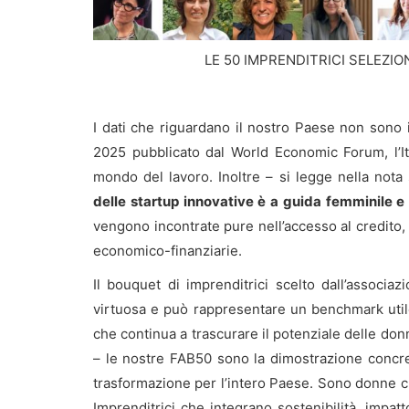
LE 50 IMPRENDITRICI SELEZ
I dati che riguardano il nostro Paese non sono 
2025 pubblicato dal World Economic Forum, l’Ita
mondo del lavoro. Inoltre – si legge nella nota 
delle startup innovative è a guida femminile 
vengono incontrate pure nell’accesso al credito,
economico-finanziarie.
Il bouquet di imprenditrici scelto dall’assoc
virtuosa e può rappresentare un benchmark utile
che continua a trascurare il potenziale delle do
– le nostre FAB50 sono la dimostrazione concre
trasformazione per l’intero Paese. Sono donne c
Imprenditrici che integrano sostenibilità, impat