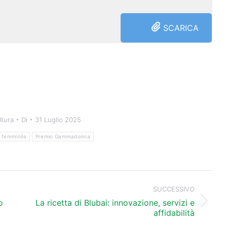
SCARICA
ltura
Di
31 Luglio 2025
 femminile
Premio Gammadonna
SUCCESSIVO
o
La ricetta di Blubai: innovazione, servizi e
Prossimo
affidabilità
post: