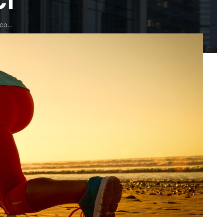
CI
cco…