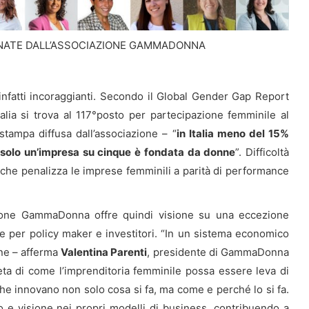
IONATE DALL’ASSOCIAZIONE GAMMADONNA
infatti incoraggianti. Secondo il Global Gender Gap Report
lia si trova al 117°posto per partecipazione femminile al
stampa diffusa dall’associazione – “
in Italia meno del 15%
e solo un’impresa su cinque è fondata da donne
”. Difficoltà
 che penalizza le imprese femminili a parità di performance
iazione GammaDonna offre quindi visione su una eccezione
 per policy maker e investitori. “In un sistema economico
nne – afferma
Valentina Parenti
, presidente di GammaDonna
ta di come l’imprenditoria femminile possa essere leva di
he innovano non solo cosa si fa, ma come e perché lo si fa.
to e visione nei propri modelli di business, contribuendo a