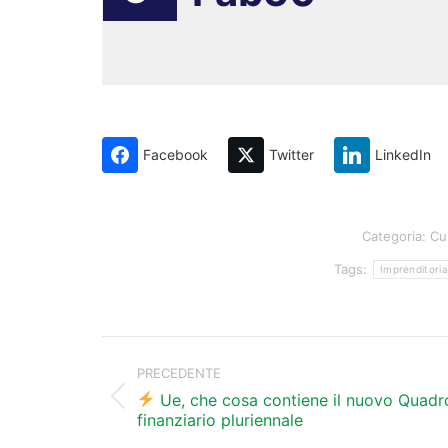
Facebook
Twitter
LinkedIn
Categoria:
Cu
Tags:
Imprenditoria
Naviga
tra
PRECEDENTE
i
Ue, che cosa contiene il nuovo Quadr
Post
finanziario pluriennale
precedente:
post