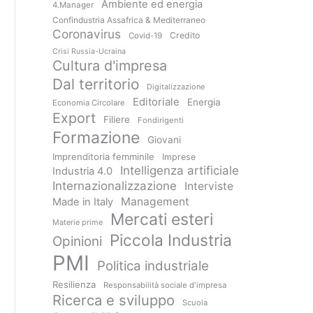
Ambiente ed energia
4.Manager
Confindustria Assafrica & Mediterraneo
Coronavirus
Credito
Covid-19
Crisi Russia-Ucraina
Cultura d'impresa
Dal territorio
Digitalizzazione
Editoriale
Energia
Economia Circolare
Export
Filiere
Fondirigenti
Formazione
Giovani
Imprenditoria femminile
Imprese
Intelligenza artificiale
Industria 4.0
Internazionalizzazione
Interviste
Management
Made in Italy
Mercati esteri
Materie prime
Piccola Industria
Opinioni
PMI
Politica industriale
Resilienza
Responsabilità sociale d'impresa
Ricerca e sviluppo
Scuola