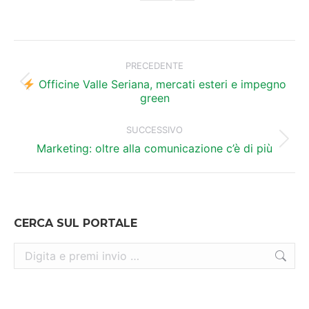
Naviga
tra
PRECEDENTE
i
Officine Valle Seriana, mercati esteri e impegno
Post
green
precedente:
post
SUCCESSIVO
Prossimo
Marketing: oltre alla comunicazione c’è di più
post:
CERCA SUL PORTALE
Cerca: