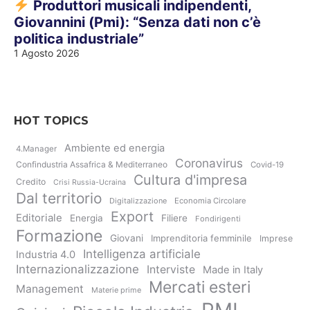
Produttori musicali indipendenti,
Giovannini (Pmi): “Senza dati non c’è
politica industriale”
1 Agosto 2026
HOT TOPICS
Ambiente ed energia
4.Manager
Coronavirus
Confindustria Assafrica & Mediterraneo
Covid-19
Cultura d'impresa
Credito
Crisi Russia-Ucraina
Dal territorio
Digitalizzazione
Economia Circolare
Export
Editoriale
Energia
Filiere
Fondirigenti
Formazione
Giovani
Imprenditoria femminile
Imprese
Intelligenza artificiale
Industria 4.0
Internazionalizzazione
Interviste
Made in Italy
Mercati esteri
Management
Materie prime