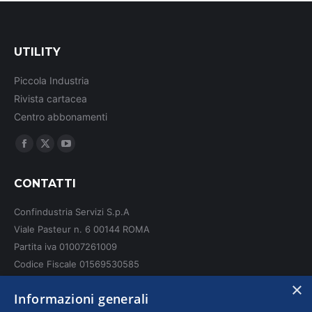
UTILITY
Piccola Industria
Rivista cartacea
Centro abbonamenti
Ci puoi trovare su:
Facebook
X
YouTube
page
page
page
CONTATTI
opens
opens
opens
in
in
in
Confindustria Servizi S.p.A
new
new
new
Viale Pasteur n. 6 00144 ROMA
window
window
window
Partita iva 01007261009
Codice Fiscale 01569530585
N. REA: RM - 6655
×
Informazioni generali