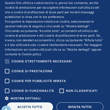
INFO LEGALI
Questo Sito utilizza cookie tecnici e, previo tuo consenso, anche
cookie di prestazione per raccogliere informazioni sull’utilizzo del
sito e cookie di profilazione di terze parti per inviarti messaggi
Colophon editoriali
pubblicitari in linea con le tue preferenze.
Disclaimer
Può gestire le impostazioni relative ai cookie, selezionando le
Privacy
opzioni indicate di seguito o cliccando su “Mostra dettagli”.
Cliccando sul pulsante "Accetta tutto", acconsenti all'utilizzo dei
Coordinate Bancarie
cookie di prestazione e dei cookie di profilazione di terze parti. Se,
invece, non desideri acconsentirvi, clicca sul pulsante “Rifiuta tutto”
e il sito utilizzerà solo i cookie strettamente necessari. Per maggiori
informazioni sui cookie utilizzati clicca su “Mostra dettagli” oppure
consulta la
Cookie policy
COOKIE STRETTAMENTE NECESSARI
COOKIE DI PRESTAZIONE
COOKIE PER PUBBLICITÀ MIRATA
COOKIE DI FUNZIONALITÀ
NON CLASSIFICATI
MOSTRA DETTAGLI
Copyright © 2018 | Confindustria Servizi S.p.a. Partita iva
ACCETTA TUTTO
RIFIUTA TUTTO