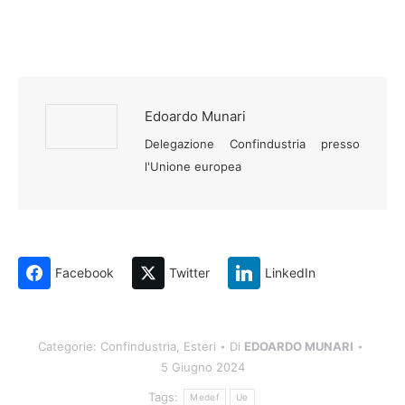
Edoardo Munari
Delegazione Confindustria presso
l'Unione europea
Facebook
Twitter
LinkedIn
Categorie:
Confindustria
,
Esteri
Di
EDOARDO MUNARI
5 Giugno 2024
Tags:
Medef
Ue