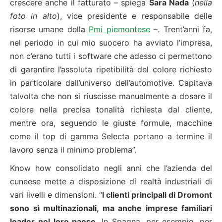
crescere anche il fatturato – spiega
Sara Nada
(
nella
foto in alto
), vice presidente e responsabile delle
risorse umane della
Pmi piemontese
–. Trent’anni fa,
nel periodo in cui mio suocero ha avviato l’impresa,
non c’erano tutti i software che adesso ci permettono
di garantire l’assoluta ripetibilità del colore richiesto
in particolare dall’universo dell’automotive. Capitava
talvolta che non si riuscisse manualmente a dosare il
colore nella precisa tonalità richiesta dal cliente,
mentre ora, seguendo le giuste formule, macchine
come il top di gamma Selecta portano a termine il
lavoro senza il minimo problema”.
Know how consolidato negli anni che l’azienda del
cuneese mette a disposizione di realtà industriali di
vari livelli e dimensioni. “
I clienti principali di Dromont
sono sì multinazionali, ma anche imprese familiari
leader nel loro paese
. In Spagna, per esempio, per