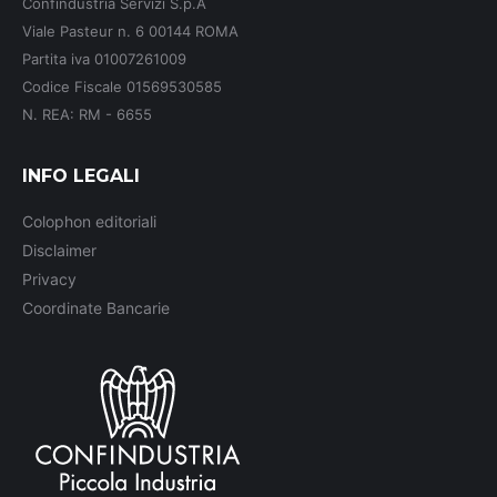
Confindustria Servizi S.p.A
new
new
new
Viale Pasteur n. 6 00144 ROMA
window
window
window
Partita iva 01007261009
Codice Fiscale 01569530585
N. REA: RM - 6655
INFO LEGALI
Colophon editoriali
Disclaimer
Privacy
Coordinate Bancarie