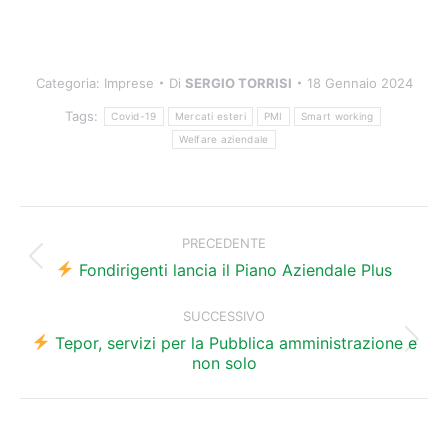
Categoria:
Imprese
Di
SERGIO TORRISI
18 Gennaio 2024
Tags:
Covid-19
Mercati esteri
PMI
Smart working
Welfare aziendale
Naviga
tra
PRECEDENTE
Post
i
Fondirigenti lancia il Piano Aziendale Plus
precedente:
post
SUCCESSIVO
Tepor, servizi per la Pubblica amministrazione e
Prossimo
non solo
post: