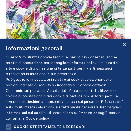
×
Informazioni generali
Questo Sito utilizza cookie tecnici e, previo tuo consenso, anche
“Iniziativa PMI” e InnovFin, in arrivo nuove risorse
cookie di prestazione per raccogliere informazioni sull’utilizzo del
sito e cookie di profilazione di terze parti per inviarti messaggi
Economia
Di
21 Novembre 2016
pubblicitari in linea con le tue preferenze.
Può gestire le impostazioni relative ai cookie, selezionando le
Un miliardo e 200 milioni di nuove risorse
opzioni indicate di seguito o cliccando su “Mostra dettagli”.
finanziarie per le Pmi localizzate nell’Italia del
Cliccando sul pulsante "Accetta tutto", acconsenti all'utilizzo dei
sud e nelle isole
cookie di prestazione e dei cookie di profilazione di terze parti. Se,
invece, non desideri acconsentirvi, clicca sul pulsante “Rifiuta tutto”
e il sito utilizzerà solo i cookie strettamente necessari. Per maggiori
informazioni sui cookie utilizzati clicca su “Mostra dettagli” oppure
consulta la
Cookie policy
COOKIE STRETTAMENTE NECESSARI
←
1
…
40
41
42
43
44
…