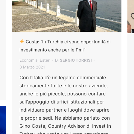
Costa: “In Turchia ci sono opportunità di
investimento anche per le Pmi”
Economia
,
Esteri
Di
SERGIO TORRISI
3 Marzo 2021
Con l’Italia c’è un legame commerciale
storicamente forte e le nostre aziende,
anche le più piccole, possono contare
sull’appoggio di uffici istituzionali per
individuare partner e luoghi dove aprire
le proprie sedi. Ne abbiamo parlato con
Gino Costa, Country Advisor di Invest in
Turkey, che vanta una lunga esperienza