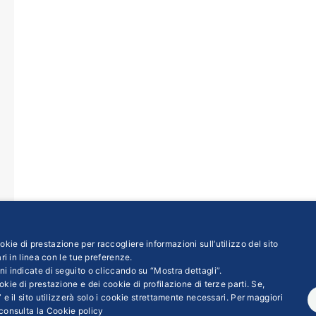
kie di prestazione per raccogliere informazioni sull’utilizzo del sito
ri in linea con le tue preferenze.
ni indicate di seguito o cliccando su “Mostra dettagli”.
kie di prestazione e dei cookie di profilazione di terze parti. Se,
←
1
…
18
19
20
21
22
…
50
→
 e il sito utilizzerà solo i cookie strettamente necessari. Per maggiori
consulta la
Cookie policy