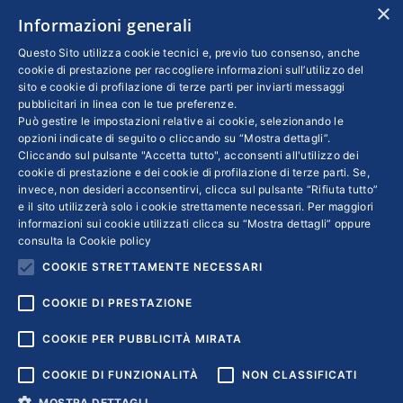
Confindustria
,
Eventi
,
Innovazione
×
Informazioni generali
Di
STEFANO ZAPPONINI
12 Febbraio 2019
Il paese deve progredire stimolando gli
Questo Sito utilizza cookie tecnici e, previo tuo consenso, anche
cookie di prestazione per raccogliere informazioni sull’utilizzo del
investimenti privati e rilanciando quelli
sito e cookie di profilazione di terze parti per inviarti messaggi
pubblici, ma la legge di bilancio non va in
pubblicitari in linea con le tue preferenze.
Può gestire le impostazioni relative ai cookie, selezionando le
questa direzione. Nel frattempo le imprese
opzioni indicate di seguito o cliccando su “Mostra dettagli”.
ripartono il 7 e l’8 febbraio da Milano per una
Cliccando sul pulsante "Accetta tutto", acconsenti all'utilizzo dei
cookie di prestazione e dei cookie di profilazione di terze parti. Se,
grande stagione di collaborazione. Parla
invece, non desideri acconsentirvi, clicca sul pulsante “Rifiuta tutto”
Vincenzo Boccia, Presidente di Confindustria
e il sito utilizzerà solo i cookie strettamente necessari. Per maggiori
informazioni sui cookie utilizzati clicca su “Mostra dettagli” oppure
consulta la
Cookie policy
COOKIE STRETTAMENTE NECESSARI
←
1
2
3
4
5
…
7
→
COOKIE DI PRESTAZIONE
COOKIE PER PUBBLICITÀ MIRATA
COOKIE DI FUNZIONALITÀ
NON CLASSIFICATI
MOSTRA DETTAGLI