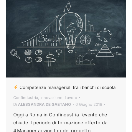
Competenze manageriali tra i banchi di scuola
Confindustria
,
Innovazione
,
Lavoro
Di
ALESSANDRA DE GAETANO
6 Giugno 2019
Oggi a Roma in Confindustria l’evento che
chiude il periodo di formazione offerto da
4.Manager ai vincitori del progetto