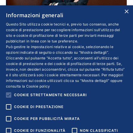
×
Informazioni generali
Investire, semplificare, progettare: così
Questo Sito utilizza cookie tecnici e, previo tuo consenso, anche
recuperiamo il Pil perduto
cookie di prestazione per raccogliere informazioni sull’utilizzo del
sito e cookie di profilazione di terze parti per inviarti messaggi
Confindustria
Di
CARLO BONOMI
22 Maggio 2020
pubblicitari in linea con le tue preferenze.
Può gestire le impostazioni relative ai cookie, selezionando le
Serve una visione di profonda e positiva
opzioni indicate di seguito o cliccando su “Mostra dettagli”.
discontinuità che metta fine a provvedimenti
Cliccando sul pulsante "Accetta tutto", acconsenti all'utilizzo dei
cookie di prestazione e dei cookie di profilazione di terze parti. Se,
estemporanei e frammentati e restituisca
invece, non desideri acconsentirvi, clicca sul pulsante “Rifiuta tutto”
centralità alle imprese come strumento per
e il sito utilizzerà solo i cookie strettamente necessari. Per maggiori
creare reddito e lavoro. Anticipiamo
informazioni sui cookie utilizzati clicca su “Mostra dettagli” oppure
consulta la
Cookie policy
l’intervento del neopresidente di Confindustria
COOKIE STRETTAMENTE NECESSARI
sul prossimo numero dell’Imprenditore
COOKIE DI PRESTAZIONE
COOKIE PER PUBBLICITÀ MIRATA
COOKIE DI FUNZIONALITÀ
NON CLASSIFICATI