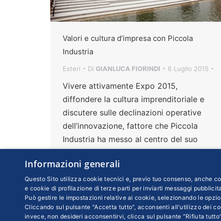
Valori e cultura d’impresa con Piccola
Industria
Esteri
Di
GIANLUCA FIORINDI
6 Luglio 2015
Vivere attivamente Expo 2015,
diffondere la cultura imprenditoriale e
discutere sulle declinazioni operative
dell’innovazione, fattore che Piccola
Industria ha messo al centro del suo
programma quale elemento discriminante
Informazioni generali
per la crescita e lo sviluppo delle Pmi
Questo Sito utilizza cookie tecnici e, previo tuo consenso, anche coo
e cookie di profilazione di terze parti per inviarti messaggi pubblicita
Può gestire le impostazioni relative ai cookie, selezionando le opzio
Cliccando sul pulsante "Accetta tutto", acconsenti all'utilizzo dei coo
invece, non desideri acconsentirvi, clicca sul pulsante “Rifiuta tutto”