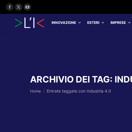
Facebook
X
YouTube
page
page
page
INNOVAZIONE
ESTERI
IMPRESE
opens
opens
opens
in
in
in
new
new
new
window
window
window
ARCHIVIO DEI TAG:
IND
Tu sei qui:
Entrate taggate con Industria 4.0
Home