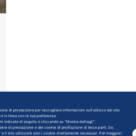
kie di prestazione per raccogliere informazioni sull’utilizzo del sito
ri in linea con le tue preferenze.
ni indicate di seguito o cliccando su “Mostra dettagli”.
kie di prestazione e dei cookie di profilazione di terze parti. Se,
←
1
…
3
4
5
6
7
 e il sito utilizzerà solo i cookie strettamente necessari. Per maggiori