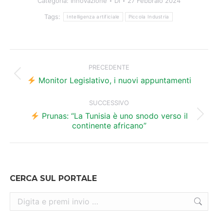
Categoria:
Innovazione
Di
27 Febbraio 2024
Tags:
Intelligenza artificiale
Piccola Industria
Naviga
tra
PRECEDENTE
Post
i
Monitor Legislativo, i nuovi appuntamenti
precedente:
post
SUCCESSIVO
Prunas: “La Tunisia è uno snodo verso il
Prossimo
continente africano”
post:
CERCA SUL PORTALE
Cerca: