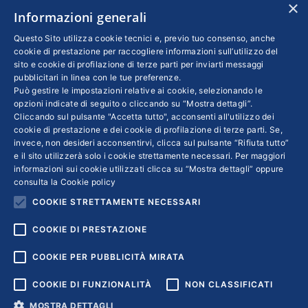
×
Informazioni generali
italiano, startup fondata sette anni fa con
l’obiettivo di applicare un’idea di commercio
Questo Sito utilizza cookie tecnici e, previo tuo consenso, anche
cookie di prestazione per raccogliere informazioni sull’utilizzo del
sostenibile e valorizzare la filiera italiana. Dalla
sito e cookie di profilazione di terze parti per inviarti messaggi
collaborazione con la Fondazione Umberto
pubblicitari in linea con le tue preferenze.
Può gestire le impostazioni relative ai cookie, selezionando le
Veronesi, inoltre, è nato un progetto per
opzioni indicate di seguito o cliccando su “Mostra dettagli”.
promuovere la cultura della prevenzione negli
Cliccando sul pulsante "Accetta tutto", acconsenti all'utilizzo dei
uomini
cookie di prestazione e dei cookie di profilazione di terze parti. Se,
invece, non desideri acconsentirvi, clicca sul pulsante “Rifiuta tutto”
e il sito utilizzerà solo i cookie strettamente necessari. Per maggiori
informazioni sui cookie utilizzati clicca su “Mostra dettagli” oppure
consulta la
Cookie policy
COOKIE STRETTAMENTE NECESSARI
←
1
…
12
13
14
15
16
…
31
→
COOKIE DI PRESTAZIONE
COOKIE PER PUBBLICITÀ MIRATA
COOKIE DI FUNZIONALITÀ
NON CLASSIFICATI
MOSTRA DETTAGLI