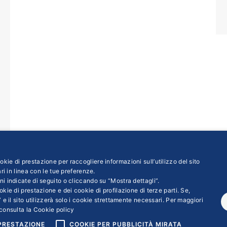
kie di prestazione per raccogliere informazioni sull’utilizzo del sito
ri in linea con le tue preferenze.
ni indicate di seguito o cliccando su “Mostra dettagli”.
kie di prestazione e dei cookie di profilazione di terze parti. Se,
←
1
…
5
6
7
8
9
…
31
→
 e il sito utilizzerà solo i cookie strettamente necessari. Per maggiori
consulta la
Cookie policy
 PRESTAZIONE
COOKIE PER PUBBLICITÀ MIRATA