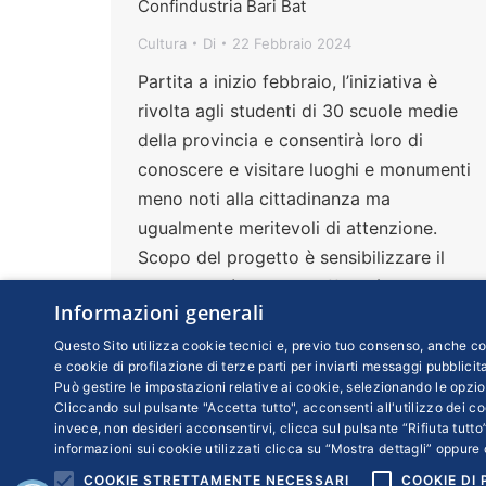
Confindustria Bari Bat
Cultura
Di
22 Febbraio 2024
Partita a inizio febbraio, l’iniziativa è
rivolta agli studenti di 30 scuole medie
della provincia e consentirà loro di
conoscere e visitare luoghi e monumenti
meno noti alla cittadinanza ma
ugualmente meritevoli di attenzione.
Scopo del progetto è sensibilizzare il
pubblico più giovane affinché diventi
Informazioni generali
custode del proprio territorio
Questo Sito utilizza cookie tecnici e, previo tuo consenso, anche coo
e cookie di profilazione di terze parti per inviarti messaggi pubblicita
Può gestire le impostazioni relative ai cookie, selezionando le opzio
Cliccando sul pulsante "Accetta tutto", acconsenti all'utilizzo dei coo
invece, non desideri acconsentirvi, clicca sul pulsante “Rifiuta tutto”
informazioni sui cookie utilizzati clicca su “Mostra dettagli” oppure 
COOKIE STRETTAMENTE NECESSARI
COOKIE DI